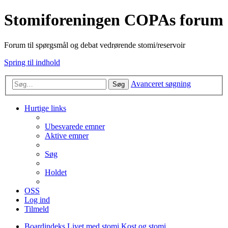
Stomiforeningen COPAs forum
Forum til spørgsmål og debat vedrørende stomi/reservoir
Spring til indhold
Avanceret søgning
Søg
Hurtige links
Ubesvarede emner
Aktive emner
Søg
Holdet
OSS
Log ind
Tilmeld
Boardindeks
Livet med stomi
Kost og stomi