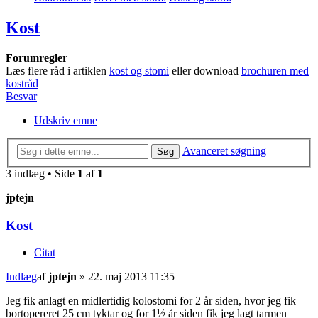
Kost
Forumregler
Læs flere råd i artiklen
kost og stomi
eller download
brochuren med
kostråd
Besvar
Udskriv emne
Avanceret søgning
Søg
3 indlæg • Side
1
af
1
jptejn
Kost
Citat
Indlæg
af
jptejn
»
22. maj 2013 11:35
Jeg fik anlagt en midlertidig kolostomi for 2 år siden, hvor jeg fik
bortopereret 25 cm tyktar og for 1½ år siden fik jeg lagt tarmen