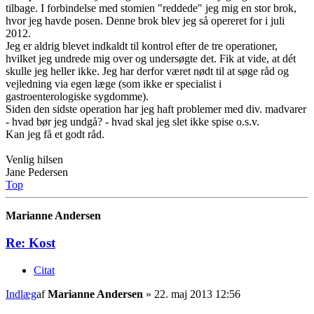
tilbage. I forbindelse med stomien "reddede" jeg mig en stor brok,
hvor jeg havde posen. Denne brok blev jeg så opereret for i juli
2012.
Jeg er aldrig blevet indkaldt til kontrol efter de tre operationer,
hvilket jeg undrede mig over og undersøgte det. Fik at vide, at dét
skulle jeg heller ikke. Jeg har derfor været nødt til at søge råd og
vejledning via egen læge (som ikke er specialist i
gastroenterologiske sygdomme).
Siden den sidste operation har jeg haft problemer med div. madvarer
- hvad bør jeg undgå? - hvad skal jeg slet ikke spise o.s.v.
Kan jeg få et godt råd.
Venlig hilsen
Jane Pedersen
Top
Marianne Andersen
Re: Kost
Citat
Indlæg
af
Marianne Andersen
»
22. maj 2013 12:56