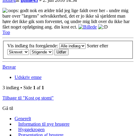
Indlæg
af
gumle43
»
2. jun 2016 14:54
godt nok en ældre tråd jeg lige faldt over her - undre mig
bare over "lægens" selvsikkerhed, det er jo ikke så sjældent man
høre det ikke gik som forventet, og undre mig lidt over du ikke har
fået noget opfølgning ang. din kost ect.
Top
Vis indlæg fra foregående:
Sorter efter
Besvar
Udskriv emne
3 indlæg • Side
1
af
1
Tilbage til "Kost og stomi"
Gå til
Generelt
Information til nye brugere
Hyggekrogen
Præsentation af brugere