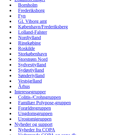
Bornholm
Frederiksborg
Fyn
Gl. Viborg amt
København/Frederiksberg
Lolland-Falster
Nordjylland
Ringkøbing
Roskilde
Storkøbenhavn
Storstrøm Nord
Sydvestjylland
Sydøstjylland
Sønderjylland
Vestsjælland
Århus
Interessegrupper
Colitis-/Crohngruppen
Familiær Polypose-gruppen
Forældregruppen
Ungdomsgruppen
Urostomigruppen
Nyheder og support
Nyheder fra COPA