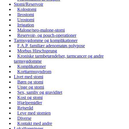
Stomi/Reservoir
Kolostomi
Ileostomi
Urostomi
Irrigation
Malone/neo-malone-stomi
Reservoir- og pouch-operationer
Tarmsygdomme og komplikationer
F.A.P. familiær adenomatøs polypose
Morbus Hirschsprung
Kroniske tarmbetændelser, tarmcancer og andre
tarmsygdomme
Komplikationer
Korttarmssyndrom
Livet med stomi
Børn og stomi
Unge og stomi
Sex, samliv og graviditet
Kost og stomi
Hjælpemidler
Rejseråd
Leve med stomien
Diverse
Kontakt med andre
Lokalforeninger