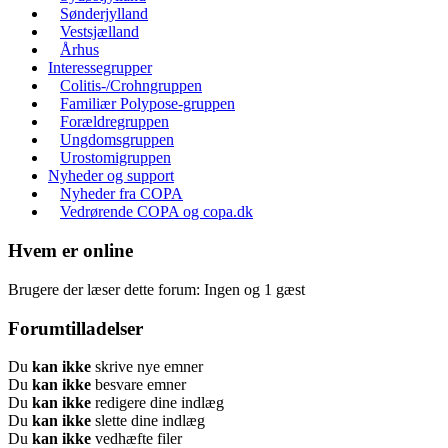
Sønderjylland
Vestsjælland
Århus
Interessegrupper
Colitis-/Crohngruppen
Familiær Polypose-gruppen
Forældregruppen
Ungdomsgruppen
Urostomigruppen
Nyheder og support
Nyheder fra COPA
Vedrørende COPA og copa.dk
Hvem er online
Brugere der læser dette forum: Ingen og 1 gæst
Forumtilladelser
Du
kan ikke
skrive nye emner
Du
kan ikke
besvare emner
Du
kan ikke
redigere dine indlæg
Du
kan ikke
slette dine indlæg
Du
kan ikke
vedhæfte filer