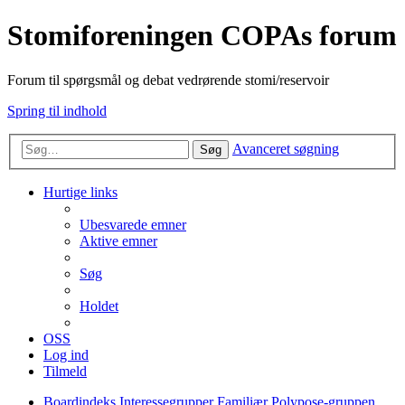
Stomiforeningen COPAs forum
Forum til spørgsmål og debat vedrørende stomi/reservoir
Spring til indhold
Avanceret søgning
Søg
Hurtige links
Ubesvarede emner
Aktive emner
Søg
Holdet
OSS
Log ind
Tilmeld
Boardindeks
Interessegrupper
Familiær Polypose-gruppen