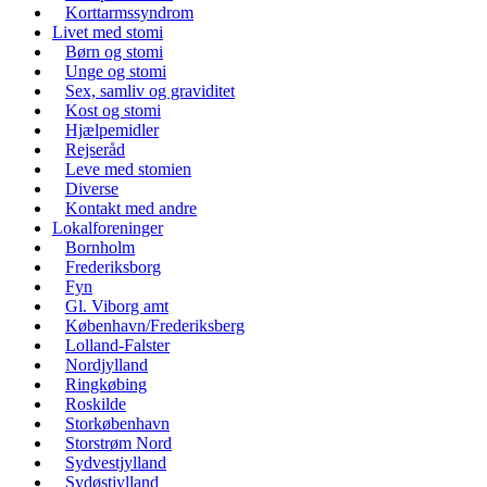
Korttarmssyndrom
Livet med stomi
Børn og stomi
Unge og stomi
Sex, samliv og graviditet
Kost og stomi
Hjælpemidler
Rejseråd
Leve med stomien
Diverse
Kontakt med andre
Lokalforeninger
Bornholm
Frederiksborg
Fyn
Gl. Viborg amt
København/Frederiksberg
Lolland-Falster
Nordjylland
Ringkøbing
Roskilde
Storkøbenhavn
Storstrøm Nord
Sydvestjylland
Sydøstjylland