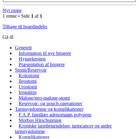
Nyt emne
1 emne • Side
1
af
1
Tilbage til boardindeks
Gå til
Generelt
Information til nye brugere
Hyggekrogen
Præsentation af brugere
Stomi/Reservoir
Kolostomi
Ileostomi
Urostomi
Irrigation
Malone/neo-malone-stomi
Reservoir- og pouch-operationer
Tarmsygdomme og komplikationer
F.A.P. familiær adenomatøs polypose
Morbus Hirschsprung
Kroniske tarmbetændelser, tarmcancer og andre
tarmsygdomme
Komplikationer