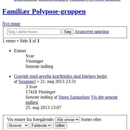
Familiær Polypose-gruppen
Nyt emne
Avanceret søgning
Søg
1 emne • Side
1
af
1
Emner
Svar
Visninger
Seneste indlæg
Gravide med arvelig kræftrisiko skal hjælpes bedre
af
SusanneJ
» 21. maj 2013 23:31
3
Svar
17418
Visninger
Seneste indlæg
af
Steen Samuelsen
Vis det seneste
indlæg
25. maj 2013 13:07
Vis emner fra foregående:
Sorter efter