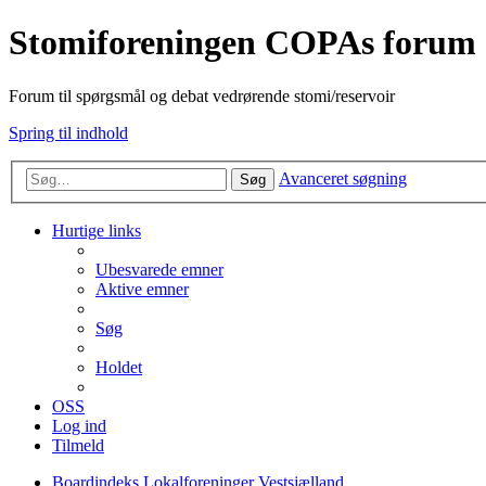
Stomiforeningen COPAs forum
Forum til spørgsmål og debat vedrørende stomi/reservoir
Spring til indhold
Avanceret søgning
Søg
Hurtige links
Ubesvarede emner
Aktive emner
Søg
Holdet
OSS
Log ind
Tilmeld
Boardindeks
Lokalforeninger
Vestsjælland