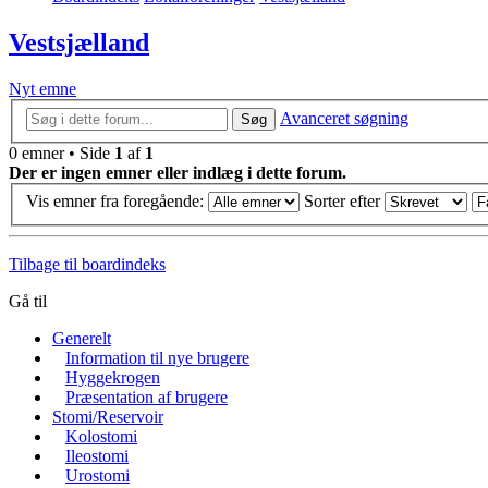
Vestsjælland
Nyt emne
Avanceret søgning
Søg
0 emner • Side
1
af
1
Der er ingen emner eller indlæg i dette forum.
Vis emner fra foregående:
Sorter efter
Tilbage til boardindeks
Gå til
Generelt
Information til nye brugere
Hyggekrogen
Præsentation af brugere
Stomi/Reservoir
Kolostomi
Ileostomi
Urostomi