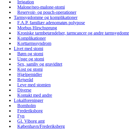
Irrigation
Malone/neo-malone-stomi
Reservoir- og pouch-operationer
Tarmsygdomme og komplikationer
F.A.P. familiær adenomatøs polypose
Morbus Hirschsprung
Kroniske tarmbetændelser, tarmcancer og andre tarmsygdom
Komplikationer
Korttarmssyndrom
Livet med stomi
Børn og stomi
Unge og stomi
Sex, samliv og graviditet
Kost og stomi
Hjælpemidler
Rejseråd
Leve med stomien
Diverse
Kontakt med andre
Lokalforeninger
Bornholm
Frederiksborg
Fyn
Gl. Viborg amt
København/Frederiksberg