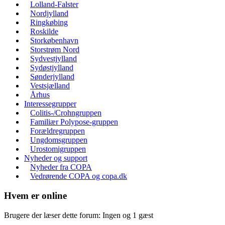
Lolland-Falster
Nordjylland
Ringkøbing
Roskilde
Storkøbenhavn
Storstrøm Nord
Sydvestjylland
Sydøstjylland
Sønderjylland
Vestsjælland
Århus
Interessegrupper
Colitis-/Crohngruppen
Familiær Polypose-gruppen
Forældregruppen
Ungdomsgruppen
Urostomigruppen
Nyheder og support
Nyheder fra COPA
Vedrørende COPA og copa.dk
Hvem er online
Brugere der læser dette forum: Ingen og 1 gæst