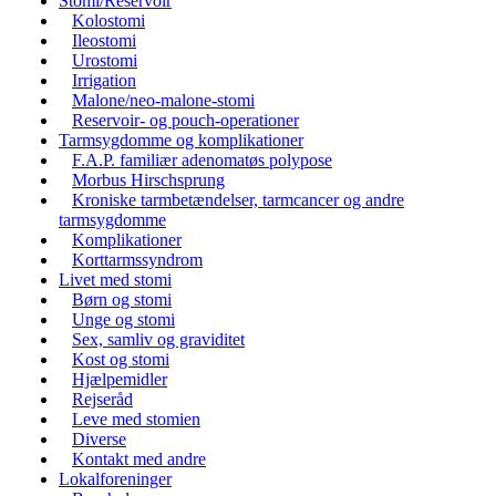
Stomi/Reservoir
Kolostomi
Ileostomi
Urostomi
Irrigation
Malone/neo-malone-stomi
Reservoir- og pouch-operationer
Tarmsygdomme og komplikationer
F.A.P. familiær adenomatøs polypose
Morbus Hirschsprung
Kroniske tarmbetændelser, tarmcancer og andre
tarmsygdomme
Komplikationer
Korttarmssyndrom
Livet med stomi
Børn og stomi
Unge og stomi
Sex, samliv og graviditet
Kost og stomi
Hjælpemidler
Rejseråd
Leve med stomien
Diverse
Kontakt med andre
Lokalforeninger