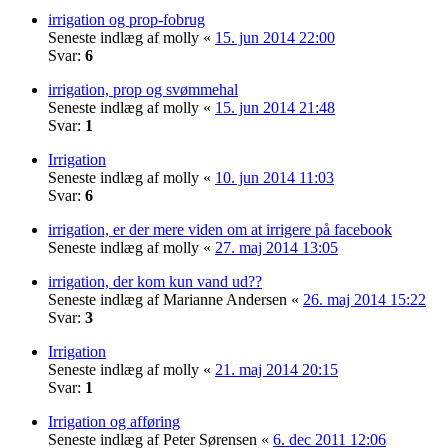
irrigation og prop-fobrug
Seneste indlæg af
molly
«
15. jun 2014 22:00
Svar:
6
irrigation, prop og svømmehal
Seneste indlæg af
molly
«
15. jun 2014 21:48
Svar:
1
Irrigation
Seneste indlæg af
molly
«
10. jun 2014 11:03
Svar:
6
irrigation, er der mere viden om at irrigere på facebook
Seneste indlæg af
molly
«
27. maj 2014 13:05
irrigation, der kom kun vand ud??
Seneste indlæg af
Marianne Andersen
«
26. maj 2014 15:22
Svar:
3
Irrigation
Seneste indlæg af
molly
«
21. maj 2014 20:15
Svar:
1
Irrigation og afføring
Seneste indlæg af
Peter Sørensen
«
6. dec 2011 12:06