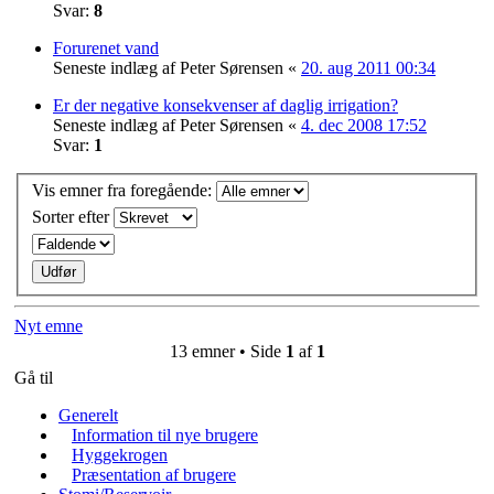
Svar:
8
Forurenet vand
Seneste indlæg af
Peter Sørensen
«
20. aug 2011 00:34
Er der negative konsekvenser af daglig irrigation?
Seneste indlæg af
Peter Sørensen
«
4. dec 2008 17:52
Svar:
1
Vis emner fra foregående:
Sorter efter
Nyt emne
13 emner • Side
1
af
1
Gå til
Generelt
Information til nye brugere
Hyggekrogen
Præsentation af brugere