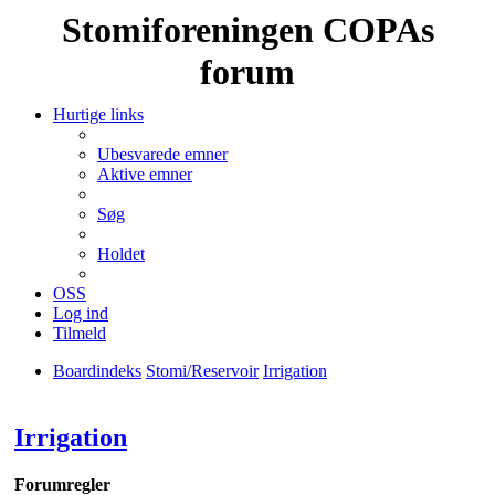
Stomiforeningen COPAs
forum
Hurtige links
Ubesvarede emner
Aktive emner
Søg
Holdet
OSS
Log ind
Tilmeld
Boardindeks
Stomi/Reservoir
Irrigation
Søg
Irrigation
Forumregler