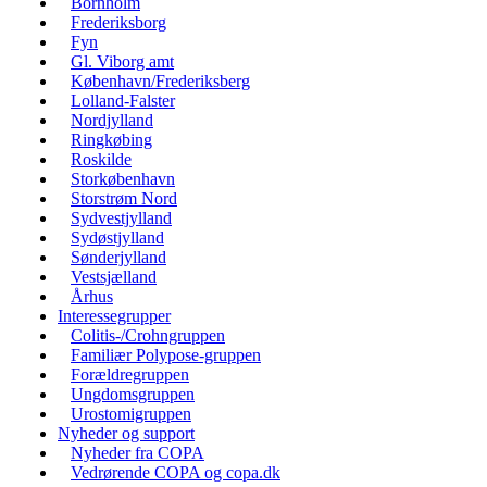
Bornholm
Frederiksborg
Fyn
Gl. Viborg amt
København/Frederiksberg
Lolland-Falster
Nordjylland
Ringkøbing
Roskilde
Storkøbenhavn
Storstrøm Nord
Sydvestjylland
Sydøstjylland
Sønderjylland
Vestsjælland
Århus
Interessegrupper
Colitis-/Crohngruppen
Familiær Polypose-gruppen
Forældregruppen
Ungdomsgruppen
Urostomigruppen
Nyheder og support
Nyheder fra COPA
Vedrørende COPA og copa.dk