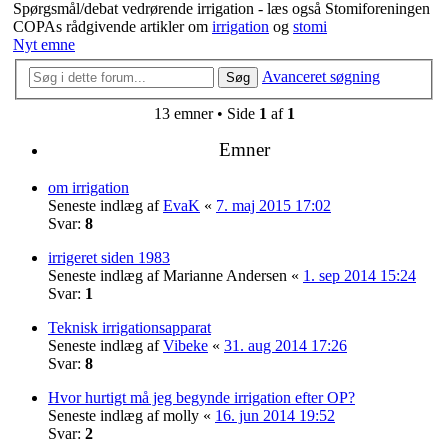
Spørgsmål/debat vedrørende irrigation - læs også Stomiforeningen
COPAs rådgivende artikler om
irrigation
og
stomi
Nyt emne
Avanceret søgning
Søg
13 emner • Side
1
af
1
Emner
om irrigation
Seneste indlæg af
EvaK
«
7. maj 2015 17:02
Svar:
8
irrigeret siden 1983
Seneste indlæg af
Marianne Andersen
«
1. sep 2014 15:24
Svar:
1
Teknisk irrigationsapparat
Seneste indlæg af
Vibeke
«
31. aug 2014 17:26
Svar:
8
Hvor hurtigt må jeg begynde irrigation efter OP?
Seneste indlæg af
molly
«
16. jun 2014 19:52
Svar:
2