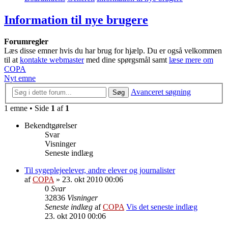
Information til nye brugere
Forumregler
Læs disse emner hvis du har brug for hjælp. Du er også velkommen
til at
kontakte webmaster
med dine spørgsmål samt
læse mere om
COPA
Nyt emne
Avanceret søgning
Søg
1 emne • Side
1
af
1
Bekendtgørelser
Svar
Visninger
Seneste indlæg
Til sygeplejeelever, andre elever og journalister
af
COPA
» 23. okt 2010 00:06
0
Svar
32836
Visninger
Seneste indlæg
af
COPA
Vis det seneste indlæg
23. okt 2010 00:06