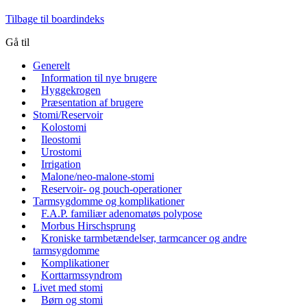
Tilbage til boardindeks
Gå til
Generelt
Information til nye brugere
Hyggekrogen
Præsentation af brugere
Stomi/Reservoir
Kolostomi
Ileostomi
Urostomi
Irrigation
Malone/neo-malone-stomi
Reservoir- og pouch-operationer
Tarmsygdomme og komplikationer
F.A.P. familiær adenomatøs polypose
Morbus Hirschsprung
Kroniske tarmbetændelser, tarmcancer og andre
tarmsygdomme
Komplikationer
Korttarmssyndrom
Livet med stomi
Børn og stomi