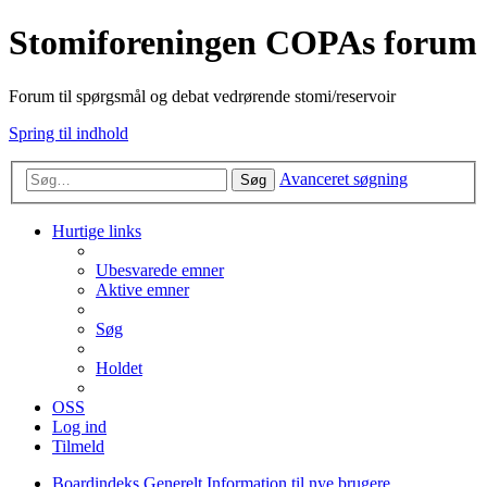
Stomiforeningen COPAs forum
Forum til spørgsmål og debat vedrørende stomi/reservoir
Spring til indhold
Avanceret søgning
Søg
Hurtige links
Ubesvarede emner
Aktive emner
Søg
Holdet
OSS
Log ind
Tilmeld
Boardindeks
Generelt
Information til nye brugere