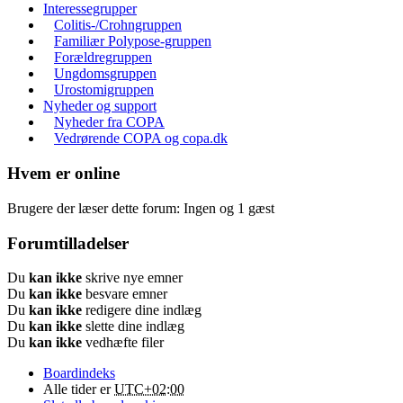
Interessegrupper
Colitis-/Crohngruppen
Familiær Polypose-gruppen
Forældregruppen
Ungdomsgruppen
Urostomigruppen
Nyheder og support
Nyheder fra COPA
Vedrørende COPA og copa.dk
Hvem er online
Brugere der læser dette forum: Ingen og 1 gæst
Forumtilladelser
Du
kan ikke
skrive nye emner
Du
kan ikke
besvare emner
Du
kan ikke
redigere dine indlæg
Du
kan ikke
slette dine indlæg
Du
kan ikke
vedhæfte filer
Boardindeks
Alle tider er
UTC+02:00