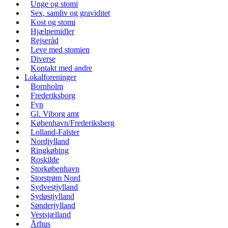
Unge og stomi
Sex, samliv og graviditet
Kost og stomi
Hjælpemidler
Rejseråd
Leve med stomien
Diverse
Kontakt med andre
Lokalforeninger
Bornholm
Frederiksborg
Fyn
Gl. Viborg amt
København/Frederiksberg
Lolland-Falster
Nordjylland
Ringkøbing
Roskilde
Storkøbenhavn
Storstrøm Nord
Sydvestjylland
Sydøstjylland
Sønderjylland
Vestsjælland
Århus