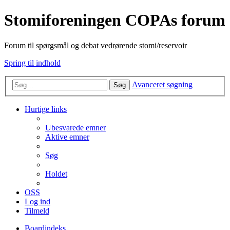
Stomiforeningen COPAs forum
Forum til spørgsmål og debat vedrørende stomi/reservoir
Spring til indhold
Avanceret søgning
Søg
Hurtige links
Ubesvarede emner
Aktive emner
Søg
Holdet
OSS
Log ind
Tilmeld
Boardindeks