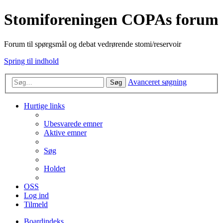
Stomiforeningen COPAs forum
Forum til spørgsmål og debat vedrørende stomi/reservoir
Spring til indhold
Avanceret søgning
Søg
Hurtige links
Ubesvarede emner
Aktive emner
Søg
Holdet
OSS
Log ind
Tilmeld
Boardindeks