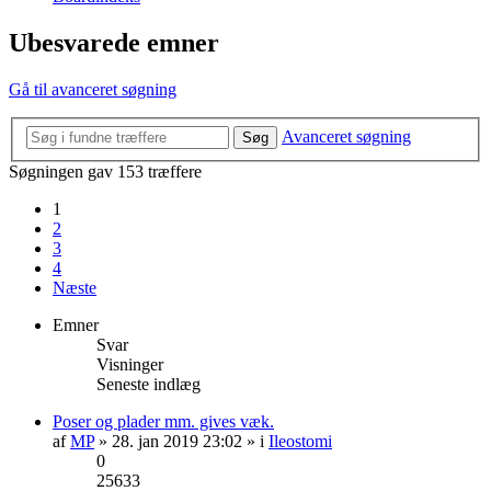
Ubesvarede emner
Gå til avanceret søgning
Avanceret søgning
Søg
Søgningen gav 153 træffere
1
2
3
4
Næste
Emner
Svar
Visninger
Seneste indlæg
Poser og plader mm. gives væk.
af
MP
» 28. jan 2019 23:02 » i
Ileostomi
0
25633