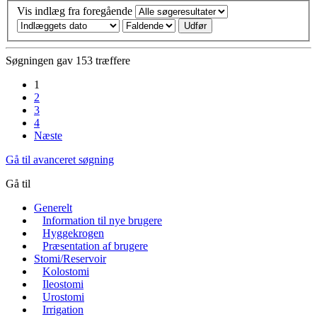
Vis indlæg fra foregående
Søgningen gav 153 træffere
1
2
3
4
Næste
Gå til avanceret søgning
Gå til
Generelt
Information til nye brugere
Hyggekrogen
Præsentation af brugere
Stomi/Reservoir
Kolostomi
Ileostomi
Urostomi
Irrigation