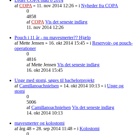
Leder COPA blad 6 2014
af
COPA
» 11. nov 2014 12:26 » i
Nyheder fra COPA
0
4858
af
COPA
Vis det seneste indlæg
11. nov 2014 12:26
Pouch i 11 år - nu mavesmerter?? Hjælp
af
Mette Jensen
» 16. okt 2014 15:45 » i
Reservoir- og pouch-
operationer
0
4816
af
Mette Jensen
Vis det seneste indlæg
16. okt 2014 15:45
Unge med stomi, søges til bachelorprojekt
af
Camillanoachnielsen
» 14. okt 2014 10:13 » i
Unge og
stomi
0
5006
af
Camillanoachnielsen
Vis det seneste indlæg
14. okt 2014 10:13
mavesmerter og kolostomi
af
årg 48
» 28. sep 2014 11:48 » i
Kolostomi
0