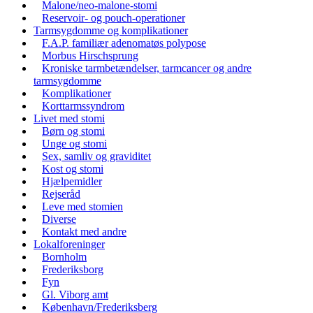
Malone/neo-malone-stomi
Reservoir- og pouch-operationer
Tarmsygdomme og komplikationer
F.A.P. familiær adenomatøs polypose
Morbus Hirschsprung
Kroniske tarmbetændelser, tarmcancer og andre
tarmsygdomme
Komplikationer
Korttarmssyndrom
Livet med stomi
Børn og stomi
Unge og stomi
Sex, samliv og graviditet
Kost og stomi
Hjælpemidler
Rejseråd
Leve med stomien
Diverse
Kontakt med andre
Lokalforeninger
Bornholm
Frederiksborg
Fyn
Gl. Viborg amt
København/Frederiksberg