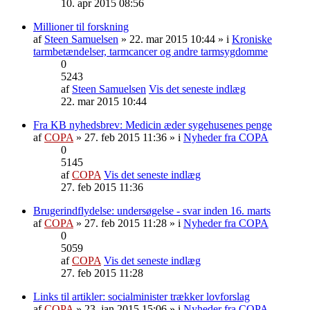
10. apr 2015 08:56
Millioner til forskning
af
Steen Samuelsen
» 22. mar 2015 10:44 » i
Kroniske
tarmbetændelser, tarmcancer og andre tarmsygdomme
0
5243
af
Steen Samuelsen
Vis det seneste indlæg
22. mar 2015 10:44
Fra KB nyhedsbrev: Medicin æder sygehusenes penge
af
COPA
» 27. feb 2015 11:36 » i
Nyheder fra COPA
0
5145
af
COPA
Vis det seneste indlæg
27. feb 2015 11:36
Brugerindflydelse: undersøgelse - svar inden 16. marts
af
COPA
» 27. feb 2015 11:28 » i
Nyheder fra COPA
0
5059
af
COPA
Vis det seneste indlæg
27. feb 2015 11:28
Links til artikler: socialminister trækker lovforslag
af
COPA
» 23. jan 2015 15:06 » i
Nyheder fra COPA