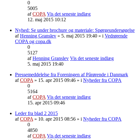
0
5005
af
COPA
Vis det seneste indlæg
12. maj 2015 10:12
Nyhed: Se under brochure og materiale: Spørgeundersøgelse
af
Henning Granslev
» 5. maj 2015 19:40 » i
Vedrørende
COPA og copa.dk
0
5127
af
Henning Granslev
Vis det seneste indlæg
5. maj 2015 19:40
Pressemeddelelse fra Foreningen af Pårørende i Danmark
af
COPA
» 15. apr 2015 09:46 » i
Nyheder fra COPA
0
5164
af
COPA
Vis det seneste indlæg
15. apr 2015 09:46
Leder fra blad 2 2015
af
COPA
» 10. apr 2015 08:56 » i
Nyheder fra COPA
0
4850
af
COPA
Vis det seneste indlæg