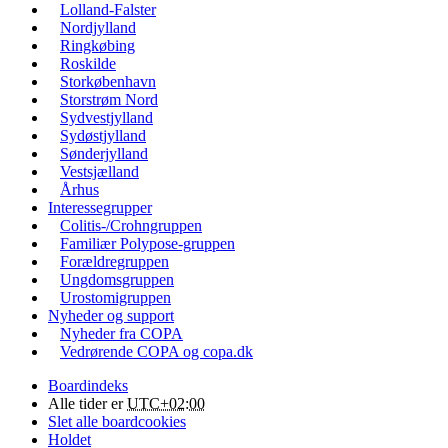
Lolland-Falster
Nordjylland
Ringkøbing
Roskilde
Storkøbenhavn
Storstrøm Nord
Sydvestjylland
Sydøstjylland
Sønderjylland
Vestsjælland
Århus
Interessegrupper
Colitis-/Crohngruppen
Familiær Polypose-gruppen
Forældregruppen
Ungdomsgruppen
Urostomigruppen
Nyheder og support
Nyheder fra COPA
Vedrørende COPA og copa.dk
Boardindeks
Alle tider er
UTC+02:00
Slet alle boardcookies
Holdet