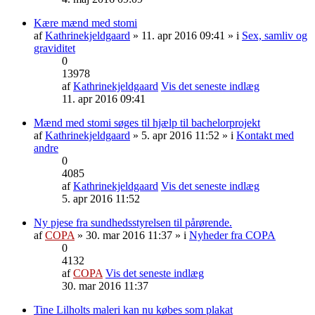
Kære mænd med stomi
af
Kathrinekjeldgaard
» 11. apr 2016 09:41 » i
Sex, samliv og
graviditet
0
13978
af
Kathrinekjeldgaard
Vis det seneste indlæg
11. apr 2016 09:41
Mænd med stomi søges til hjælp til bachelorprojekt
af
Kathrinekjeldgaard
» 5. apr 2016 11:52 » i
Kontakt med
andre
0
4085
af
Kathrinekjeldgaard
Vis det seneste indlæg
5. apr 2016 11:52
Ny pjese fra sundhedsstyrelsen til pårørende.
af
COPA
» 30. mar 2016 11:37 » i
Nyheder fra COPA
0
4132
af
COPA
Vis det seneste indlæg
30. mar 2016 11:37
Tine Lilholts maleri kan nu købes som plakat