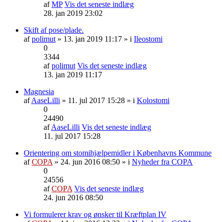
af
MP
Vis det seneste indlæg
28. jan 2019 23:02
Skift af pose/plade.
af
polimut
» 13. jan 2019 11:17 » i
Ileostomi
0
3344
af
polimut
Vis det seneste indlæg
13. jan 2019 11:17
Magnesia
af
AaseLilli
» 11. jul 2017 15:28 » i
Kolostomi
0
24490
af
AaseLilli
Vis det seneste indlæg
11. jul 2017 15:28
Orientering om stomihjælpemidler i Københavns Kommune
af
COPA
» 24. jun 2016 08:50 » i
Nyheder fra COPA
0
24556
af
COPA
Vis det seneste indlæg
24. jun 2016 08:50
Vi formulerer krav og ønsker til Kræftplan IV