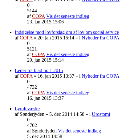
0
5144
af
COPA
Vis det seneste indlæg
23. jan 2015 15:06
Indsigelse mod lovforslag om af lov om social service
af
COPA
» 20. jan 2015 15:14 » i
Nyheder fra COPA
0
5121
af
COPA
Vis det seneste indlæg
20. jan 2015 15:14
Leder fra blad nr. 1 2015
af
COPA
» 16. jan 2015 13:37 » i
Nyheder fra COPA
0
4732
af
COPA
Vis det seneste indlæg
16. jan 2015 13:37
Lymfevæske
af
Sønderjyden
» 5. dec 2014 14:58 » i
Urostomi
0
4702
af
Sønderjyden
Vis det seneste indlæg
5. dec 2014 14:58