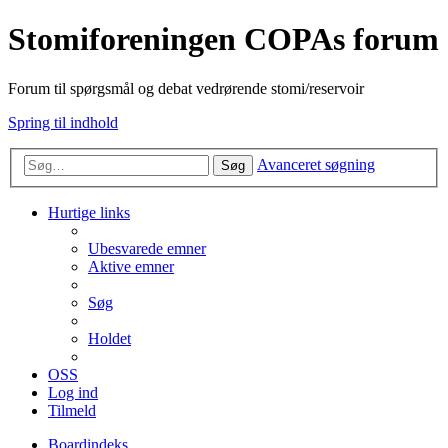
Stomiforeningen COPAs forum
Forum til spørgsmål og debat vedrørende stomi/reservoir
Spring til indhold
Avanceret søgning
Søg
Hurtige links
Ubesvarede emner
Aktive emner
Søg
Holdet
OSS
Log ind
Tilmeld
Boardindeks