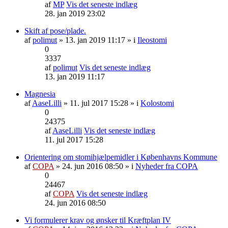
af
MP
Vis det seneste indlæg
28. jan 2019 23:02
Skift af pose/plade.
af
polimut
» 13. jan 2019 11:17 » i
Ileostomi
0
3337
af
polimut
Vis det seneste indlæg
13. jan 2019 11:17
Magnesia
af
AaseLilli
» 11. jul 2017 15:28 » i
Kolostomi
0
24375
af
AaseLilli
Vis det seneste indlæg
11. jul 2017 15:28
Orientering om stomihjælpemidler i Københavns Kommune
af
COPA
» 24. jun 2016 08:50 » i
Nyheder fra COPA
0
24467
af
COPA
Vis det seneste indlæg
24. jun 2016 08:50
Vi formulerer krav og ønsker til Kræftplan IV