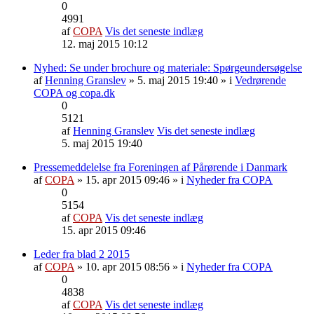
0
4991
af
COPA
Vis det seneste indlæg
12. maj 2015 10:12
Nyhed: Se under brochure og materiale: Spørgeundersøgelse
af
Henning Granslev
» 5. maj 2015 19:40 » i
Vedrørende
COPA og copa.dk
0
5121
af
Henning Granslev
Vis det seneste indlæg
5. maj 2015 19:40
Pressemeddelelse fra Foreningen af Pårørende i Danmark
af
COPA
» 15. apr 2015 09:46 » i
Nyheder fra COPA
0
5154
af
COPA
Vis det seneste indlæg
15. apr 2015 09:46
Leder fra blad 2 2015
af
COPA
» 10. apr 2015 08:56 » i
Nyheder fra COPA
0
4838
af
COPA
Vis det seneste indlæg