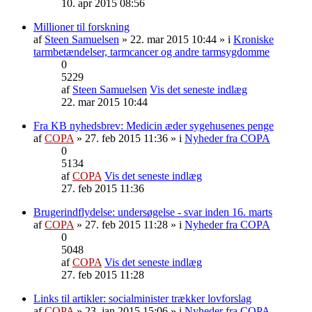
10. apr 2015 08:56
Millioner til forskning
af
Steen Samuelsen
» 22. mar 2015 10:44 » i
Kroniske
tarmbetændelser, tarmcancer og andre tarmsygdomme
0
5229
af
Steen Samuelsen
Vis det seneste indlæg
22. mar 2015 10:44
Fra KB nyhedsbrev: Medicin æder sygehusenes penge
af
COPA
» 27. feb 2015 11:36 » i
Nyheder fra COPA
0
5134
af
COPA
Vis det seneste indlæg
27. feb 2015 11:36
Brugerindflydelse: undersøgelse - svar inden 16. marts
af
COPA
» 27. feb 2015 11:28 » i
Nyheder fra COPA
0
5048
af
COPA
Vis det seneste indlæg
27. feb 2015 11:28
Links til artikler: socialminister trækker lovforslag
af
COPA
» 23. jan 2015 15:06 » i
Nyheder fra COPA