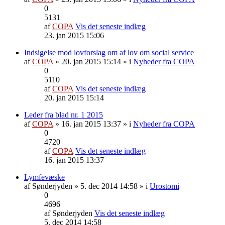
0
5131
af
COPA
Vis det seneste indlæg
23. jan 2015 15:06
Indsigelse mod lovforslag om af lov om social service
af
COPA
» 20. jan 2015 15:14 » i
Nyheder fra COPA
0
5110
af
COPA
Vis det seneste indlæg
20. jan 2015 15:14
Leder fra blad nr. 1 2015
af
COPA
» 16. jan 2015 13:37 » i
Nyheder fra COPA
0
4720
af
COPA
Vis det seneste indlæg
16. jan 2015 13:37
Lymfevæske
af
Sønderjyden
» 5. dec 2014 14:58 » i
Urostomi
0
4696
af
Sønderjyden
Vis det seneste indlæg
5. dec 2014 14:58