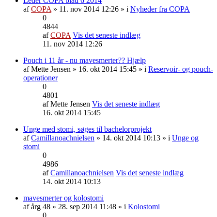
Leder COPA blad 6 2014
af
COPA
» 11. nov 2014 12:26 » i
Nyheder fra COPA
0
4844
af
COPA
Vis det seneste indlæg
11. nov 2014 12:26
Pouch i 11 år - nu mavesmerter?? Hjælp
af
Mette Jensen
» 16. okt 2014 15:45 » i
Reservoir- og pouch-
operationer
0
4801
af
Mette Jensen
Vis det seneste indlæg
16. okt 2014 15:45
Unge med stomi, søges til bachelorprojekt
af
Camillanoachnielsen
» 14. okt 2014 10:13 » i
Unge og
stomi
0
4986
af
Camillanoachnielsen
Vis det seneste indlæg
14. okt 2014 10:13
mavesmerter og kolostomi
af
årg 48
» 28. sep 2014 11:48 » i
Kolostomi
0