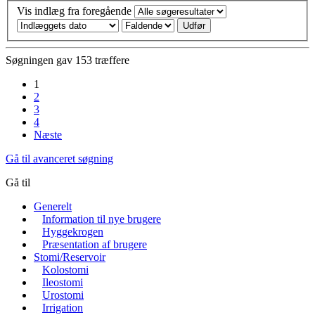
Vis indlæg fra foregående
Søgningen gav 153 træffere
1
2
3
4
Næste
Gå til avanceret søgning
Gå til
Generelt
Information til nye brugere
Hyggekrogen
Præsentation af brugere
Stomi/Reservoir
Kolostomi
Ileostomi
Urostomi
Irrigation