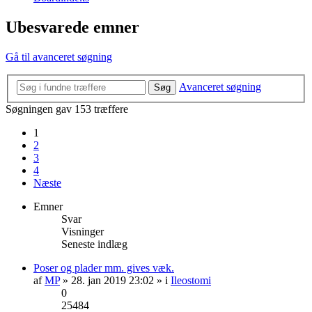
Ubesvarede emner
Gå til avanceret søgning
Avanceret søgning
Søg
Søgningen gav 153 træffere
1
2
3
4
Næste
Emner
Svar
Visninger
Seneste indlæg
Poser og plader mm. gives væk.
af
MP
» 28. jan 2019 23:02 » i
Ileostomi
0
25484