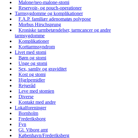
Malone/neo-malone-stomi
Reservoir- og pouch-operationer
Tarmsygdomme og komplikationer
F.A.P. familiær adenomatøs polypose
Morbus Hirschsprung
Kroniske tarmbetændelser, tarmcancer og andre
tarmsygdomme
Komplikationer
Korttarmssyndrom
Livet med stomi
Børn og stomi
Unge og stomi
Sex, samliv og graviditet
Kost og stomi
Hjælpemidler
Rejseråd
Leve med stomien
Diverse
Kontakt med andre
Lokalforeninger
Bornholm
Frederiksborg
Fyn
Gl. Viborg amt
København/Frederiksberg