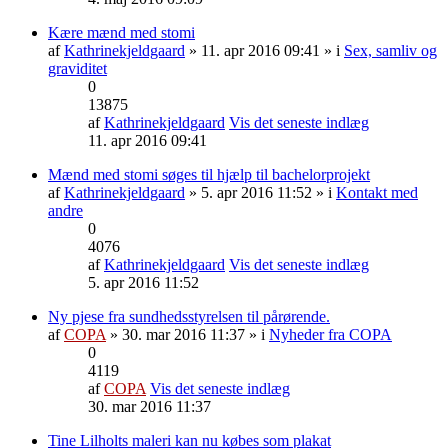
Kære mænd med stomi
af
Kathrinekjeldgaard
» 11. apr 2016 09:41 » i
Sex, samliv og
graviditet
0
13875
af
Kathrinekjeldgaard
Vis det seneste indlæg
11. apr 2016 09:41
Mænd med stomi søges til hjælp til bachelorprojekt
af
Kathrinekjeldgaard
» 5. apr 2016 11:52 » i
Kontakt med
andre
0
4076
af
Kathrinekjeldgaard
Vis det seneste indlæg
5. apr 2016 11:52
Ny pjese fra sundhedsstyrelsen til pårørende.
af
COPA
» 30. mar 2016 11:37 » i
Nyheder fra COPA
0
4119
af
COPA
Vis det seneste indlæg
30. mar 2016 11:37
Tine Lilholts maleri kan nu købes som plakat