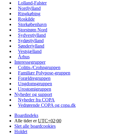
Lolland-Falster
Nordjylland
Ringkøbing
Roskilde
Storkøbenhavn
Storstrøm Nord
Sydvestjylland
Sydøstjylland
Sønderjylland
Vestsjælland
Århus
Interessegrupper
Colitis-/Crohngruppen
Familiær Polypose-gruppen
Forældregruppen
Ungdomsgruppen
Urostomigruppen
Nyheder og support
Nyheder fra COPA
Vedrørende COPA og copa.dk
Boardindeks
Alle tider er
UTC+02:00
Slet alle boardcookies
Holdet