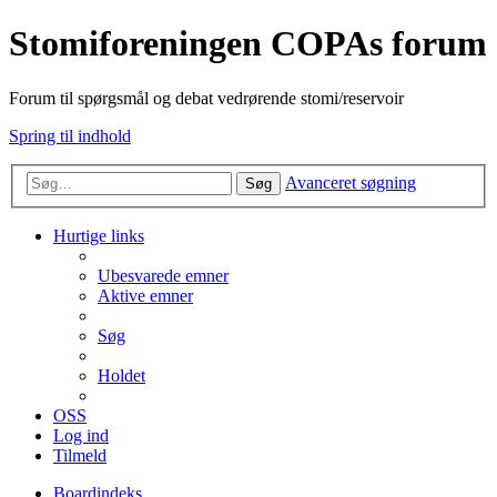
Stomiforeningen COPAs forum
Forum til spørgsmål og debat vedrørende stomi/reservoir
Spring til indhold
Avanceret søgning
Søg
Hurtige links
Ubesvarede emner
Aktive emner
Søg
Holdet
OSS
Log ind
Tilmeld
Boardindeks