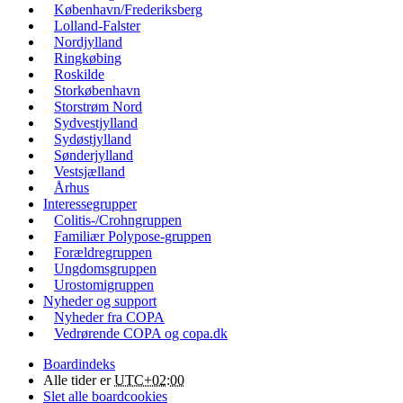
København/Frederiksberg
Lolland-Falster
Nordjylland
Ringkøbing
Roskilde
Storkøbenhavn
Storstrøm Nord
Sydvestjylland
Sydøstjylland
Sønderjylland
Vestsjælland
Århus
Interessegrupper
Colitis-/Crohngruppen
Familiær Polypose-gruppen
Forældregruppen
Ungdomsgruppen
Urostomigruppen
Nyheder og support
Nyheder fra COPA
Vedrørende COPA og copa.dk
Boardindeks
Alle tider er
UTC+02:00
Slet alle boardcookies