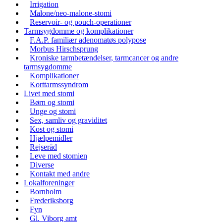
Irrigation
Malone/neo-malone-stomi
Reservoir- og pouch-operationer
Tarmsygdomme og komplikationer
F.A.P. familiær adenomatøs polypose
Morbus Hirschsprung
Kroniske tarmbetændelser, tarmcancer og andre
tarmsygdomme
Komplikationer
Korttarmssyndrom
Livet med stomi
Børn og stomi
Unge og stomi
Sex, samliv og graviditet
Kost og stomi
Hjælpemidler
Rejseråd
Leve med stomien
Diverse
Kontakt med andre
Lokalforeninger
Bornholm
Frederiksborg
Fyn
Gl. Viborg amt