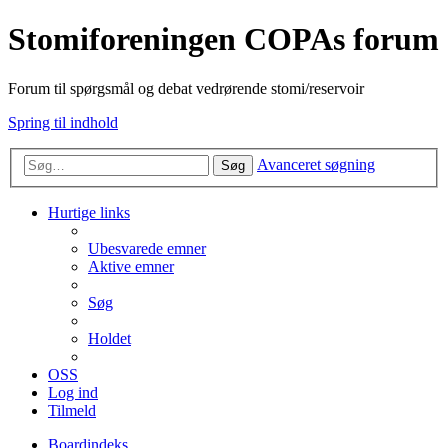
Stomiforeningen COPAs forum
Forum til spørgsmål og debat vedrørende stomi/reservoir
Spring til indhold
Avanceret søgning
Søg
Hurtige links
Ubesvarede emner
Aktive emner
Søg
Holdet
OSS
Log ind
Tilmeld
Boardindeks