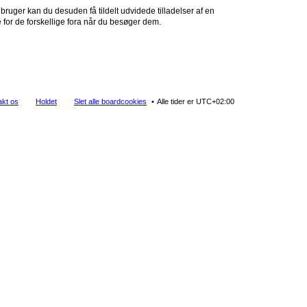
 bruger kan du desuden få tildelt udvidede tilladelser af en
 for de forskellige fora når du besøger dem.
akt os
Holdet
Slet alle boardcookies
Alle tider er
UTC+02:00