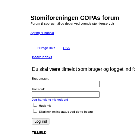
Stomiforeningen COPAs forum
Forum til spørgsmål og debat vedrørende stomi/reservoir
Spring til indhold
Hurtige links
OSS
Boardindeks
Du skal være tilmeldt som bruger og logget ind for
Brugernavn:
Kodeord:
Jeg har glemt mit kodeord
Husk mig
Skjul min onlinestatus ved dette besøg
TILMELD