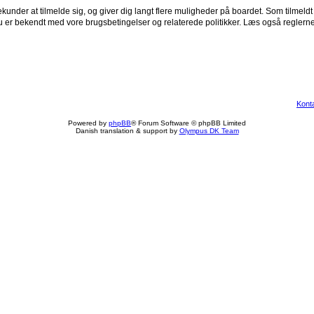
ekunder at tilmelde sig, og giver dig langt flere muligheder på boardet. Som tilmeldt
du er bekendt med vore brugsbetingelser og relaterede politikker. Læs også reglerne
Kont
Powered by
phpBB
® Forum Software © phpBB Limited
Danish translation & support by
Olympus DK Team