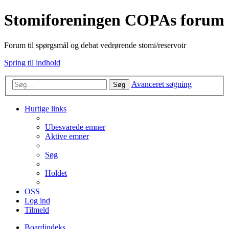
Stomiforeningen COPAs forum
Forum til spørgsmål og debat vedrørende stomi/reservoir
Spring til indhold
Avanceret søgning
Søg
Hurtige links
Ubesvarede emner
Aktive emner
Søg
Holdet
OSS
Log ind
Tilmeld
Boardindeks