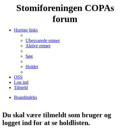
Stomiforeningen COPAs
forum
Hurtige links
Ubesvarede emner
Aktive emner
Søg
Holdet
OSS
Log ind
Tilmeld
Boardindeks
Søg
Du skal være tilmeldt som bruger og
logget ind for at se holdlisten.