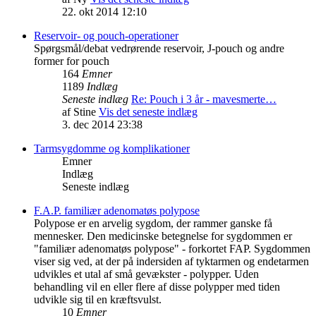
22. okt 2014 12:10
Reservoir- og pouch-operationer
Spørgsmål/debat vedrørende reservoir, J-pouch og andre
former for pouch
164
Emner
1189
Indlæg
Seneste indlæg
Re: Pouch i 3 år - mavesmerte…
af
Stine
Vis det seneste indlæg
3. dec 2014 23:38
Tarmsygdomme og komplikationer
Emner
Indlæg
Seneste indlæg
F.A.P. familiær adenomatøs polypose
Polypose er en arvelig sygdom, der rammer ganske få
mennesker. Den medicinske betegnelse for sygdommen er
"familiær adenomatøs polypose" - forkortet FAP. Sygdommen
viser sig ved, at der på indersiden af tyktarmen og endetarmen
udvikles et utal af små gevækster - polypper. Uden
behandling vil en eller flere af disse polypper med tiden
udvikle sig til en kræftsvulst.
10
Emner