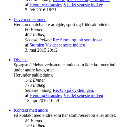
af
Henning Granslev
Vis det seneste indlæg
5. feb 2016 16:31
Leve med stomien
Her kan du debatere arbejde, sport og fritidsaktiviteter
60
Emner
402
Indlæg
Seneste indlæg
Re: Stomi og job som frisør
af
Stomien
Vis det seneste indlæg
3. maj 2015 20:12
Diverse
Spørgsmål/debat vedrørende andet som ikke kommer ind
under andre kategorier.
Herunder påklædning
142
Emner
778
Indlæg
Seneste indlæg
Re: Op på cyklen igen.
af
Henning Granslev
Vis det seneste indlæg
18. apr 2016 16:59
Kontakt med andre
Få kontakt med andre som har stomi/reservoir eller andet.
24
Emner
129
Indlæg