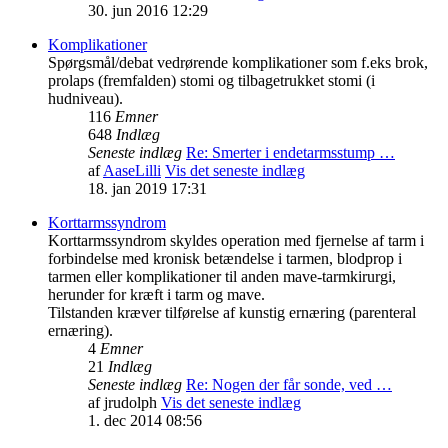
30. jun 2016 12:29
Komplikationer
Spørgsmål/debat vedrørende komplikationer som f.eks brok,
prolaps (fremfalden) stomi og tilbagetrukket stomi (i
hudniveau).
116
Emner
648
Indlæg
Seneste indlæg
Re: Smerter i endetarmsstump …
af
AaseLilli
Vis det seneste indlæg
18. jan 2019 17:31
Korttarmssyndrom
Korttarmssyndrom skyldes operation med fjernelse af tarm i
forbindelse med kronisk betændelse i tarmen, blodprop i
tarmen eller komplikationer til anden mave-tarmkirurgi,
herunder for kræft i tarm og mave.
Tilstanden kræver tilførelse af kunstig ernæring (parenteral
ernæring).
4
Emner
21
Indlæg
Seneste indlæg
Re: Nogen der får sonde, ved …
af
jrudolph
Vis det seneste indlæg
1. dec 2014 08:56