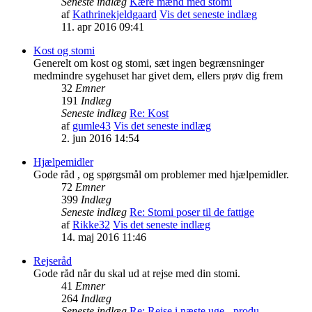
Seneste indlæg
Kære mænd med stomi
af
Kathrinekjeldgaard
Vis det seneste indlæg
11. apr 2016 09:41
Kost og stomi
Generelt om kost og stomi, sæt ingen begrænsninger
medmindre sygehuset har givet dem, ellers prøv dig frem
32
Emner
191
Indlæg
Seneste indlæg
Re: Kost
af
gumle43
Vis det seneste indlæg
2. jun 2016 14:54
Hjælpemidler
Gode råd , og spørgsmål om problemer med hjælpemidler.
72
Emner
399
Indlæg
Seneste indlæg
Re: Stomi poser til de fattige
af
Rikke32
Vis det seneste indlæg
14. maj 2016 11:46
Rejseråd
Gode råd når du skal ud at rejse med din stomi.
41
Emner
264
Indlæg
Seneste indlæg
Re: Rejse i næste uge - produ…