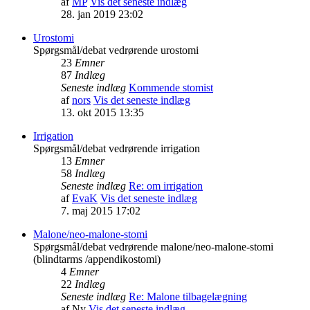
af
MP
Vis det seneste indlæg
28. jan 2019 23:02
Urostomi
Spørgsmål/debat vedrørende urostomi
23
Emner
87
Indlæg
Seneste indlæg
Kommende stomist
af
nors
Vis det seneste indlæg
13. okt 2015 13:35
Irrigation
Spørgsmål/debat vedrørende irrigation
13
Emner
58
Indlæg
Seneste indlæg
Re: om irrigation
af
EvaK
Vis det seneste indlæg
7. maj 2015 17:02
Malone/neo-malone-stomi
Spørgsmål/debat vedrørende malone/neo-malone-stomi
(blindtarms /appendikostomi)
4
Emner
22
Indlæg
Seneste indlæg
Re: Malone tilbagelægning
af
Ny
Vis det seneste indlæg