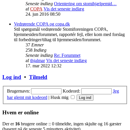
Seneste indlæg
Orientering om stomihjælpemid…
af
COPA
Vis det seneste indlæg
24. jun 2016 08:50
Vedrørende COPA og copa.dk
Stil spørgsmål vedrørende Stomiforeningen COPA,
hjemmesiden/forummet, rapportér fejl, eller kom med forslag
til forbedringer/tiltag til hjemmesiden/forummet.
37
Emner
258
Indlæg
Seneste indlæg
Re: Forummet
af
thjalmar
Vis det seneste indlæg
17. mar 2022 12:32
Log ind
•
Tilmeld
Brugernavn:
Kodeord:
Jeg
har glemt mit kodeord
|
Husk mig
Hvem er online
Der er
16
brugere online :: 0 tilmeldte, ingen skjulte og 16 gæster
(baseret på de seneste 5 minutters aktivitet)