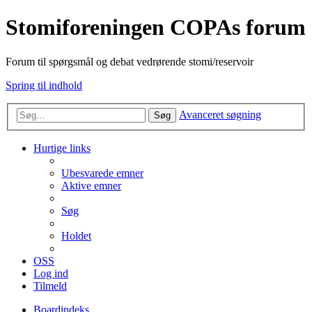
Stomiforeningen COPAs forum
Forum til spørgsmål og debat vedrørende stomi/reservoir
Spring til indhold
Avanceret søgning
Søg
Hurtige links
Ubesvarede emner
Aktive emner
Søg
Holdet
OSS
Log ind
Tilmeld
Boardindeks