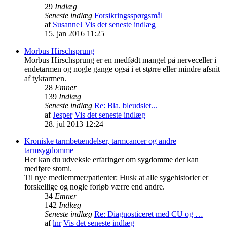
29
Indlæg
Seneste indlæg
Forsikringsspørgsmål
af
SusanneJ
Vis det seneste indlæg
15. jan 2016 11:25
Morbus Hirschsprung
Morbus Hirschsprung er en medfødt mangel på nerveceller i
endetarmen og nogle gange også i et større eller mindre afsnit
af tyktarmen.
28
Emner
139
Indlæg
Seneste indlæg
Re: Bla. bleudslet...
af
Jesper
Vis det seneste indlæg
28. jul 2013 12:24
Kroniske tarmbetændelser, tarmcancer og andre
tarmsygdomme
Her kan du udveksle erfaringer om sygdomme der kan
medføre stomi.
Til nye medlemmer/patienter: Husk at alle sygehistorier er
forskellige og nogle forløb værre end andre.
34
Emner
142
Indlæg
Seneste indlæg
Re: Diagnosticeret med CU og …
af
lnr
Vis det seneste indlæg