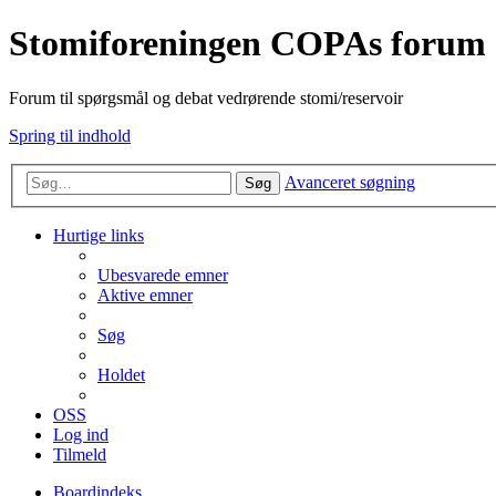
Stomiforeningen COPAs forum
Forum til spørgsmål og debat vedrørende stomi/reservoir
Spring til indhold
Avanceret søgning
Søg
Hurtige links
Ubesvarede emner
Aktive emner
Søg
Holdet
OSS
Log ind
Tilmeld
Boardindeks