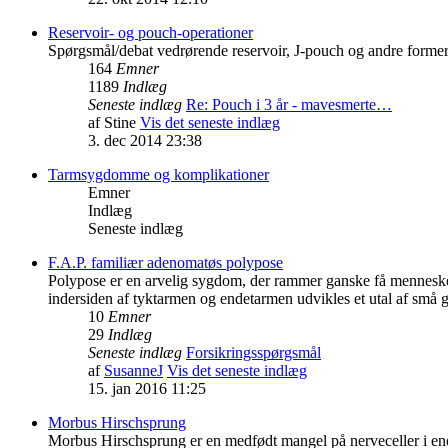
Reservoir- og pouch-operationer
Spørgsmål/debat vedrørende reservoir, J-pouch og andre forme
164
Emner
1189
Indlæg
Seneste indlæg
Re: Pouch i 3 år - mavesmerte…
af
Stine
Vis det seneste indlæg
3. dec 2014 23:38
Tarmsygdomme og komplikationer
Emner
Indlæg
Seneste indlæg
F.A.P. familiær adenomatøs polypose
Polypose er en arvelig sygdom, der rammer ganske få menneske
indersiden af tyktarmen og endetarmen udvikles et utal af små ge
10
Emner
29
Indlæg
Seneste indlæg
Forsikringsspørgsmål
af
SusanneJ
Vis det seneste indlæg
15. jan 2016 11:25
Morbus Hirschsprung
Morbus Hirschsprung er en medfødt mangel på nerveceller i ende