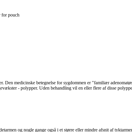
r for pouch
r. Den medicinske betegnelse for sygdommen er "familiær adenomatøs 
vækster - polypper. Uden behandling vil en eller flere af disse polypper
tarmen og nogle gange også i et større eller mindre afsnit af tyktarme