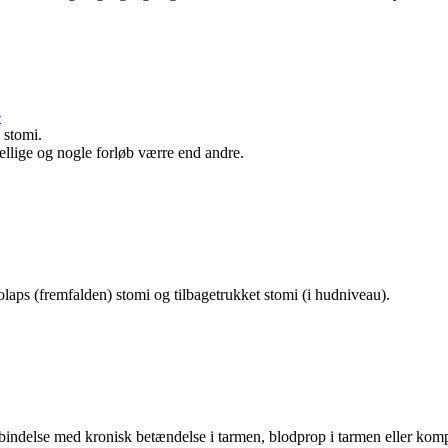
e
 stomi.
kellige og nogle forløb værre end andre.
aps (fremfalden) stomi og tilbagetrukket stomi (i hudniveau).
bindelse med kronisk betændelse i tarmen, blodprop i tarmen eller kompl