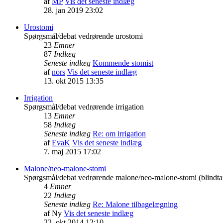
af
MP
Vis det seneste indlæg
28. jan 2019 23:02
Urostomi
Spørgsmål/debat vedrørende urostomi
23
Emner
87
Indlæg
Seneste indlæg
Kommende stomist
af
nors
Vis det seneste indlæg
13. okt 2015 13:35
Irrigation
Spørgsmål/debat vedrørende irrigation
13
Emner
58
Indlæg
Seneste indlæg
Re: om irrigation
af
EvaK
Vis det seneste indlæg
7. maj 2015 17:02
Malone/neo-malone-stomi
Spørgsmål/debat vedrørende malone/neo-malone-stomi (blindta
4
Emner
22
Indlæg
Seneste indlæg
Re: Malone tilbagelægning
af
Ny
Vis det seneste indlæg
22. okt 2014 12:10