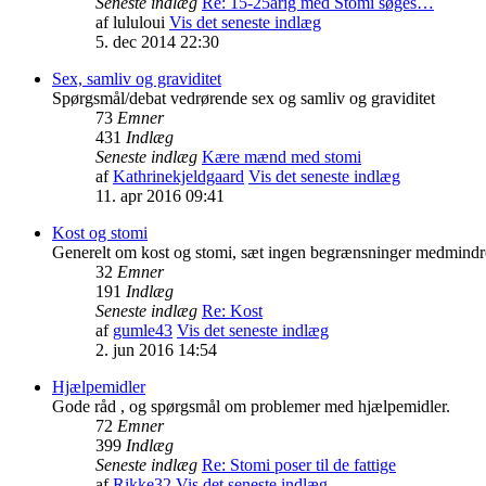
Seneste indlæg
Re: 15-25årig med Stomi søges…
af
lululoui
Vis det seneste indlæg
5. dec 2014 22:30
Sex, samliv og graviditet
Spørgsmål/debat vedrørende sex og samliv og graviditet
73
Emner
431
Indlæg
Seneste indlæg
Kære mænd med stomi
af
Kathrinekjeldgaard
Vis det seneste indlæg
11. apr 2016 09:41
Kost og stomi
Generelt om kost og stomi, sæt ingen begrænsninger medmindre 
32
Emner
191
Indlæg
Seneste indlæg
Re: Kost
af
gumle43
Vis det seneste indlæg
2. jun 2016 14:54
Hjælpemidler
Gode råd , og spørgsmål om problemer med hjælpemidler.
72
Emner
399
Indlæg
Seneste indlæg
Re: Stomi poser til de fattige
af
Rikke32
Vis det seneste indlæg