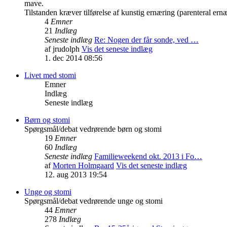
mave.
Tilstanden kræver tilførelse af kunstig ernæring (parenteral ern
4
Emner
21
Indlæg
Seneste indlæg
Re: Nogen der får sonde, ved …
af
jrudolph
Vis det seneste indlæg
1. dec 2014 08:56
Livet med stomi
Emner
Indlæg
Seneste indlæg
Børn og stomi
Spørgsmål/debat vedrørende børn og stomi
19
Emner
60
Indlæg
Seneste indlæg
Familieweekend okt. 2013 i Fo…
af
Morten Holmgaard
Vis det seneste indlæg
12. aug 2013 19:54
Unge og stomi
Spørgsmål/debat vedrørende unge og stomi
44
Emner
278
Indlæg