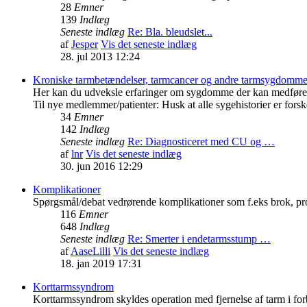
28
Emner
139
Indlæg
Seneste indlæg
Re: Bla. bleudslet...
af
Jesper
Vis det seneste indlæg
28. jul 2013 12:24
Kroniske tarmbetændelser, tarmcancer og andre tarmsygdomm
Her kan du udveksle erfaringer om sygdomme der kan medføre
Til nye medlemmer/patienter: Husk at alle sygehistorier er fors
34
Emner
142
Indlæg
Seneste indlæg
Re: Diagnosticeret med CU og …
af
lnr
Vis det seneste indlæg
30. jun 2016 12:29
Komplikationer
Spørgsmål/debat vedrørende komplikationer som f.eks brok, prol
116
Emner
648
Indlæg
Seneste indlæg
Re: Smerter i endetarmsstump …
af
AaseLilli
Vis det seneste indlæg
18. jan 2019 17:31
Korttarmssyndrom
Korttarmssyndrom skyldes operation med fjernelse af tarm i for