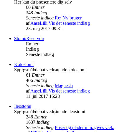
Her kan du præsentere dig selv
60
Emner
348
Indlæg
Seneste indlæg
Re: Ny bruger
af
AaseLilli
Vis det seneste indlæg
23. maj 2017 09:31
Stomi/Reservoir
Emner
Indlæg
Seneste indlæg
Kolostomi
Spørgsmål/debat vedrørende kolostomi
61
Emner
406
Indlæg
Seneste indlæg
Magnesia
af
AaseLilli
Vis det seneste indlæg
11. jul 2017 15:28
Ileostomi
Spørgsmål/debat vedrørende ileostomi
246
Emner
1637
Indlæg
Seneste indlæg
Poser og plader mm. gives væk.