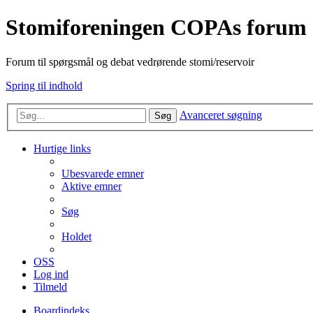
Stomiforeningen COPAs forum
Forum til spørgsmål og debat vedrørende stomi/reservoir
Spring til indhold
Avanceret søgning
Søg
Hurtige links
Ubesvarede emner
Aktive emner
Søg
Holdet
OSS
Log ind
Tilmeld
Boardindeks