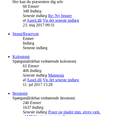
Her kan du præsentere dig selv
60
Emner
348
Indlæg
Seneste indlæg
Re: Ny bruger
af
AaseLilli
Vis det seneste indlæg
23. maj 2017 09:31
Stomi/Reservoir
Emner
Indlæg
Seneste indlæg
Kolostomi
Spørgsmål/debat vedrørende kolostomi
61
Emner
406
Indlæg
Seneste indlæg
Magnesia
af
AaseLilli
Vis det seneste indlæg
11. jul 2017 15:28
Ileostomi
Spørgsmål/debat vedrørende ileostomi
246
Emner
1637
Indlæg
Seneste indlæg
Poser og plader mm. gives væk.