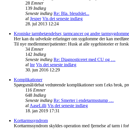
28
Emner
139
Indlæg
Seneste indlæg
Re: Bla. bleudslet...
af
Jesper
Vis det seneste indlæg
28. jul 2013 12:24
Kroniske tarmbetændelser, tarmcancer og andre tarmsygdomm
Her kan du udveksle erfaringer om sygdomme der kan medføre
Til nye medlemmer/patienter: Husk at alle sygehistorier er fors
34
Emner
142
Indlæg
Seneste indlæg
Re: Diagnosticeret med CU og …
af
lnr
Vis det seneste indlæg
30. jun 2016 12:29
Komplikationer
Spørgsmål/debat vedrørende komplikationer som f.eks brok, prol
116
Emner
648
Indlæg
Seneste indlæg
Re: Smerter i endetarmsstump …
af
AaseLilli
Vis det seneste indlæg
18. jan 2019 17:31
Korttarmssyndrom
Korttarmssyndrom skyldes operation med fjernelse af tarm i for