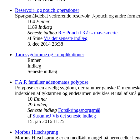
Reservoir- og pouch-operationer
Spørgsmål/debat vedrørende reservoir, J-pouch og andre forme
164
Emner
1189
Indlæg
Seneste indlæg
Re: Pouch i 3 år - mavesmerte…
af
Stine
Vis det seneste indlæg
3. dec 2014 23:38
Tarmsygdomme og komplikationer
Emner
Indlæg
Seneste indlæg
F.A.P. familiær adenomatøs polypose
Polypose er en arvelig sygdom, der rammer ganske få menneske
indersiden af tyktarmen og endetarmen udvikles et utal af små ge
10
Emner
29
Indlæg
Seneste indlæg
Forsikringsspørgsmål
af
SusanneJ
Vis det seneste indlæg
15. jan 2016 11:25
Morbus Hirschsprung
Morbus Hirschsprung er en medfødt mangel på nerveceller i ende