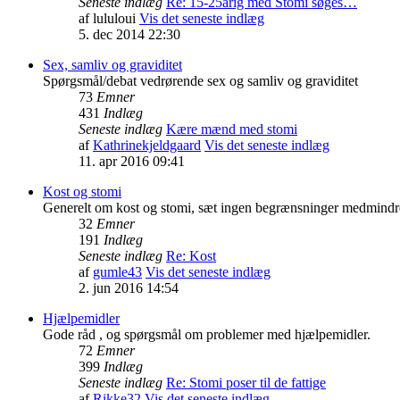
Seneste indlæg
Re: 15-25årig med Stomi søges…
af
lululoui
Vis det seneste indlæg
5. dec 2014 22:30
Sex, samliv og graviditet
Spørgsmål/debat vedrørende sex og samliv og graviditet
73
Emner
431
Indlæg
Seneste indlæg
Kære mænd med stomi
af
Kathrinekjeldgaard
Vis det seneste indlæg
11. apr 2016 09:41
Kost og stomi
Generelt om kost og stomi, sæt ingen begrænsninger medmindre 
32
Emner
191
Indlæg
Seneste indlæg
Re: Kost
af
gumle43
Vis det seneste indlæg
2. jun 2016 14:54
Hjælpemidler
Gode råd , og spørgsmål om problemer med hjælpemidler.
72
Emner
399
Indlæg
Seneste indlæg
Re: Stomi poser til de fattige
af
Rikke32
Vis det seneste indlæg