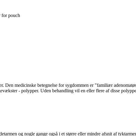
r for pouch
r. Den medicinske betegnelse for sygdommen er "familiær adenomatøs 
vækster - polypper. Uden behandling vil en eller flere af disse polypper
tarmen og nogle gange også i et større eller mindre afsnit af tyktarme