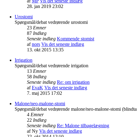
af
MP
Vis det seneste indlæg
28. jan 2019 23:02
Urostomi
Spørgsmål/debat vedrørende urostomi
23
Emner
87
Indlæg
Seneste indlæg
Kommende stomist
af
nors
Vis det seneste indlæg
13. okt 2015 13:35
Irrigation
Spørgsmål/debat vedrørende irrigation
13
Emner
58
Indlæg
Seneste indlæg
Re: om irrigation
af
EvaK
Vis det seneste indlæg
7. maj 2015 17:02
Malone/neo-malone-stomi
Spørgsmål/debat vedrørende malone/neo-malone-stomi (blindta
4
Emner
22
Indlæg
Seneste indlæg
Re: Malone tilbagelægning
af
Ny
Vis det seneste indlæg
22. okt 2014 12:10