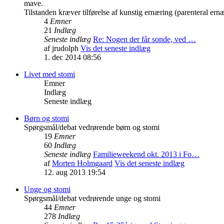
mave.
Tilstanden kræver tilførelse af kunstig ernæring (parenteral ern
4
Emner
21
Indlæg
Seneste indlæg
Re: Nogen der får sonde, ved …
af
jrudolph
Vis det seneste indlæg
1. dec 2014 08:56
Livet med stomi
Emner
Indlæg
Seneste indlæg
Børn og stomi
Spørgsmål/debat vedrørende børn og stomi
19
Emner
60
Indlæg
Seneste indlæg
Familieweekend okt. 2013 i Fo…
af
Morten Holmgaard
Vis det seneste indlæg
12. aug 2013 19:54
Unge og stomi
Spørgsmål/debat vedrørende unge og stomi
44
Emner
278
Indlæg