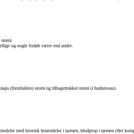
e
 stomi.
kellige og nogle forløb værre end andre.
aps (fremfalden) stomi og tilbagetrukket stomi (i hudniveau).
bindelse med kronisk betændelse i tarmen, blodprop i tarmen eller kompl