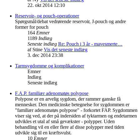
22. okt 2014 12:10
Reservoir- og pouch-operationer
Spørgsmål/debat vedrørende reservoir, J-pouch og andre
former for pouch
164
Emner
1189
Indlæg
Seneste indlæg
Re: Pouch i 3 år - mavesmerte…
af
Stine
Vis det seneste indlæg
3. dec 2014 23:38
Tarmsygdomme og komplikationer
Emner
Indlæg
Seneste indlæg
F.A.P. familiær adenomatøs polypose
Polypose er en arvelig sygdom, der rammer ganske få
mennesker. Den medicinske betegnelse for sygdommen er
"familiær adenomatøs polypose" - forkortet FAP. Sygdommen
viser sig ved, at der på indersiden af tyktarmen og endetarmen
udvikles et utal af små gevækster - polypper. Uden
behandling vil en eller flere af disse polypper med tiden
udvikle sig til en kræftsvulst.
10
Emner