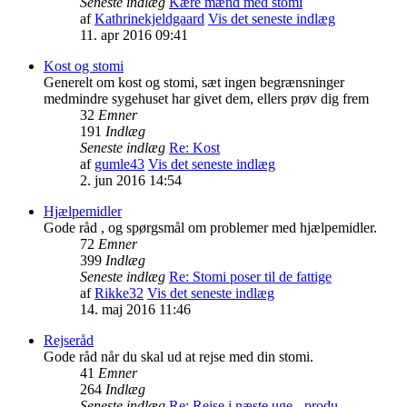
Seneste indlæg
Kære mænd med stomi
af
Kathrinekjeldgaard
Vis det seneste indlæg
11. apr 2016 09:41
Kost og stomi
Generelt om kost og stomi, sæt ingen begrænsninger
medmindre sygehuset har givet dem, ellers prøv dig frem
32
Emner
191
Indlæg
Seneste indlæg
Re: Kost
af
gumle43
Vis det seneste indlæg
2. jun 2016 14:54
Hjælpemidler
Gode råd , og spørgsmål om problemer med hjælpemidler.
72
Emner
399
Indlæg
Seneste indlæg
Re: Stomi poser til de fattige
af
Rikke32
Vis det seneste indlæg
14. maj 2016 11:46
Rejseråd
Gode råd når du skal ud at rejse med din stomi.
41
Emner
264
Indlæg
Seneste indlæg
Re: Rejse i næste uge - produ…