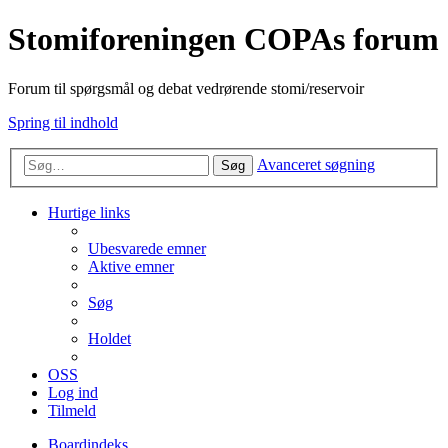
Stomiforeningen COPAs forum
Forum til spørgsmål og debat vedrørende stomi/reservoir
Spring til indhold
Avanceret søgning
Søg
Hurtige links
Ubesvarede emner
Aktive emner
Søg
Holdet
OSS
Log ind
Tilmeld
Boardindeks