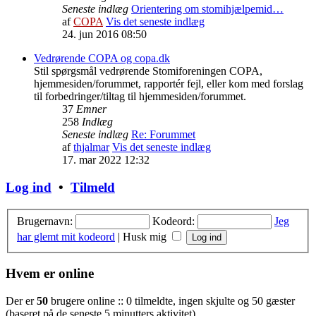
Seneste indlæg
Orientering om stomihjælpemid…
af
COPA
Vis det seneste indlæg
24. jun 2016 08:50
Vedrørende COPA og copa.dk
Stil spørgsmål vedrørende Stomiforeningen COPA,
hjemmesiden/forummet, rapportér fejl, eller kom med forslag
til forbedringer/tiltag til hjemmesiden/forummet.
37
Emner
258
Indlæg
Seneste indlæg
Re: Forummet
af
thjalmar
Vis det seneste indlæg
17. mar 2022 12:32
Log ind
•
Tilmeld
Brugernavn:
Kodeord:
Jeg
har glemt mit kodeord
|
Husk mig
Hvem er online
Der er
50
brugere online :: 0 tilmeldte, ingen skjulte og 50 gæster
(baseret på de seneste 5 minutters aktivitet)