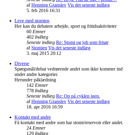
af
Henning Granslev
Vis det seneste indlæg
5. feb 2016 16:31
Leve med stomien
Her kan du debatere arbejde, sport og fritidsaktiviteter
60
Emner
402
Indlæg
Seneste indlæg
Re: Stomi og job som frisør
af
Stomien
Vis det seneste indlæg
3. maj 2015 20:12
Diverse
Spørgsmål/debat vedrørende andet som ikke kommer ind
under andre kategorier.
Herunder påklædning
142
Emner
778
Indlæg
Seneste indlæg
Re: Op på cyklen igen.
af
Henning Granslev
Vis det seneste indlæg
18. apr 2016 16:59
Kontakt med andre
Få kontakt med andre som har stomi/reservoir eller andet.
24
Emner
129
Indlæg