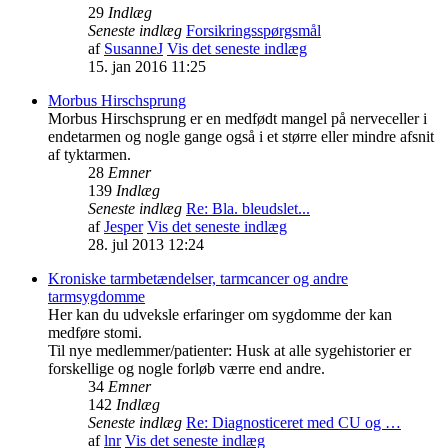
29
Indlæg
Seneste indlæg
Forsikringsspørgsmål
af
SusanneJ
Vis det seneste indlæg
15. jan 2016 11:25
Morbus Hirschsprung
Morbus Hirschsprung er en medfødt mangel på nerveceller i
endetarmen og nogle gange også i et større eller mindre afsnit
af tyktarmen.
28
Emner
139
Indlæg
Seneste indlæg
Re: Bla. bleudslet...
af
Jesper
Vis det seneste indlæg
28. jul 2013 12:24
Kroniske tarmbetændelser, tarmcancer og andre
tarmsygdomme
Her kan du udveksle erfaringer om sygdomme der kan
medføre stomi.
Til nye medlemmer/patienter: Husk at alle sygehistorier er
forskellige og nogle forløb værre end andre.
34
Emner
142
Indlæg
Seneste indlæg
Re: Diagnosticeret med CU og …
af
lnr
Vis det seneste indlæg