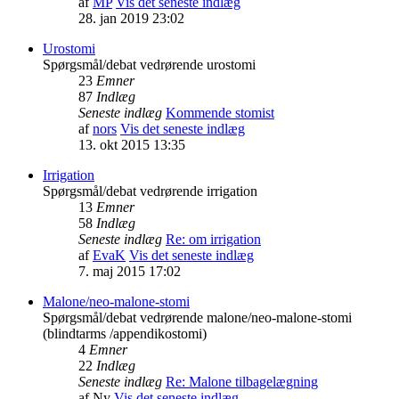
af
MP
Vis det seneste indlæg
28. jan 2019 23:02
Urostomi
Spørgsmål/debat vedrørende urostomi
23
Emner
87
Indlæg
Seneste indlæg
Kommende stomist
af
nors
Vis det seneste indlæg
13. okt 2015 13:35
Irrigation
Spørgsmål/debat vedrørende irrigation
13
Emner
58
Indlæg
Seneste indlæg
Re: om irrigation
af
EvaK
Vis det seneste indlæg
7. maj 2015 17:02
Malone/neo-malone-stomi
Spørgsmål/debat vedrørende malone/neo-malone-stomi
(blindtarms /appendikostomi)
4
Emner
22
Indlæg
Seneste indlæg
Re: Malone tilbagelægning
af
Ny
Vis det seneste indlæg