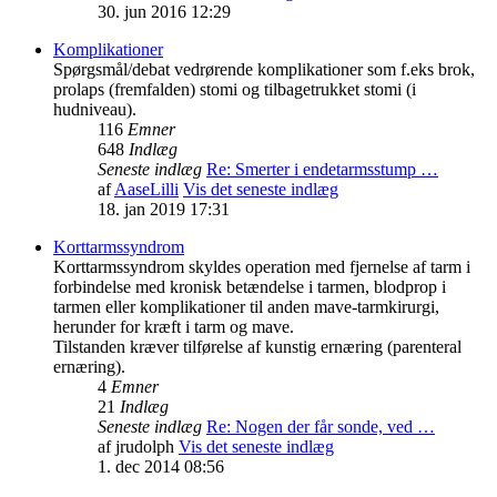
30. jun 2016 12:29
Komplikationer
Spørgsmål/debat vedrørende komplikationer som f.eks brok,
prolaps (fremfalden) stomi og tilbagetrukket stomi (i
hudniveau).
116
Emner
648
Indlæg
Seneste indlæg
Re: Smerter i endetarmsstump …
af
AaseLilli
Vis det seneste indlæg
18. jan 2019 17:31
Korttarmssyndrom
Korttarmssyndrom skyldes operation med fjernelse af tarm i
forbindelse med kronisk betændelse i tarmen, blodprop i
tarmen eller komplikationer til anden mave-tarmkirurgi,
herunder for kræft i tarm og mave.
Tilstanden kræver tilførelse af kunstig ernæring (parenteral
ernæring).
4
Emner
21
Indlæg
Seneste indlæg
Re: Nogen der får sonde, ved …
af
jrudolph
Vis det seneste indlæg
1. dec 2014 08:56