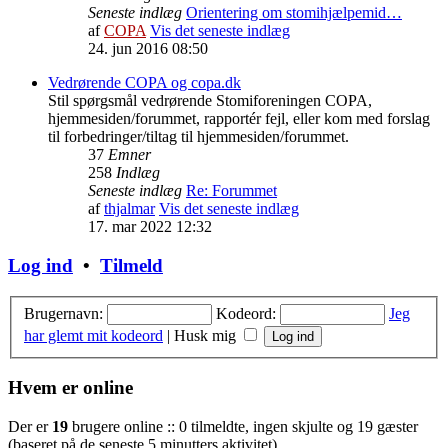
Seneste indlæg
Orientering om stomihjælpemid…
af
COPA
Vis det seneste indlæg
24. jun 2016 08:50
Vedrørende COPA og copa.dk
Stil spørgsmål vedrørende Stomiforeningen COPA,
hjemmesiden/forummet, rapportér fejl, eller kom med forslag
til forbedringer/tiltag til hjemmesiden/forummet.
37
Emner
258
Indlæg
Seneste indlæg
Re: Forummet
af
thjalmar
Vis det seneste indlæg
17. mar 2022 12:32
Log ind
•
Tilmeld
Brugernavn:
Kodeord:
Jeg
har glemt mit kodeord
|
Husk mig
Hvem er online
Der er
19
brugere online :: 0 tilmeldte, ingen skjulte og 19 gæster
(baseret på de seneste 5 minutters aktivitet)