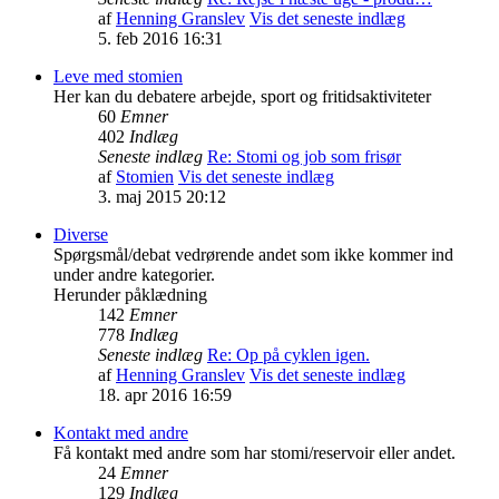
af
Henning Granslev
Vis det seneste indlæg
5. feb 2016 16:31
Leve med stomien
Her kan du debatere arbejde, sport og fritidsaktiviteter
60
Emner
402
Indlæg
Seneste indlæg
Re: Stomi og job som frisør
af
Stomien
Vis det seneste indlæg
3. maj 2015 20:12
Diverse
Spørgsmål/debat vedrørende andet som ikke kommer ind
under andre kategorier.
Herunder påklædning
142
Emner
778
Indlæg
Seneste indlæg
Re: Op på cyklen igen.
af
Henning Granslev
Vis det seneste indlæg
18. apr 2016 16:59
Kontakt med andre
Få kontakt med andre som har stomi/reservoir eller andet.
24
Emner
129
Indlæg