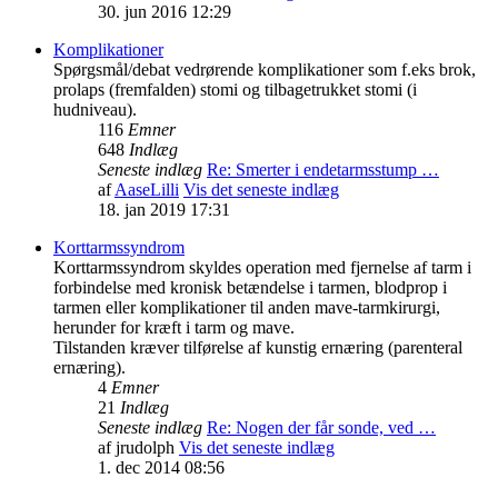
30. jun 2016 12:29
Komplikationer
Spørgsmål/debat vedrørende komplikationer som f.eks brok,
prolaps (fremfalden) stomi og tilbagetrukket stomi (i
hudniveau).
116
Emner
648
Indlæg
Seneste indlæg
Re: Smerter i endetarmsstump …
af
AaseLilli
Vis det seneste indlæg
18. jan 2019 17:31
Korttarmssyndrom
Korttarmssyndrom skyldes operation med fjernelse af tarm i
forbindelse med kronisk betændelse i tarmen, blodprop i
tarmen eller komplikationer til anden mave-tarmkirurgi,
herunder for kræft i tarm og mave.
Tilstanden kræver tilførelse af kunstig ernæring (parenteral
ernæring).
4
Emner
21
Indlæg
Seneste indlæg
Re: Nogen der får sonde, ved …
af
jrudolph
Vis det seneste indlæg
1. dec 2014 08:56