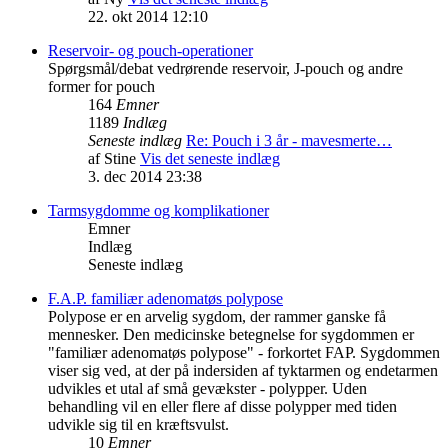
22. okt 2014 12:10
Reservoir- og pouch-operationer
Spørgsmål/debat vedrørende reservoir, J-pouch og andre
former for pouch
164
Emner
1189
Indlæg
Seneste indlæg
Re: Pouch i 3 år - mavesmerte…
af
Stine
Vis det seneste indlæg
3. dec 2014 23:38
Tarmsygdomme og komplikationer
Emner
Indlæg
Seneste indlæg
F.A.P. familiær adenomatøs polypose
Polypose er en arvelig sygdom, der rammer ganske få
mennesker. Den medicinske betegnelse for sygdommen er
"familiær adenomatøs polypose" - forkortet FAP. Sygdommen
viser sig ved, at der på indersiden af tyktarmen og endetarmen
udvikles et utal af små gevækster - polypper. Uden
behandling vil en eller flere af disse polypper med tiden
udvikle sig til en kræftsvulst.
10
Emner