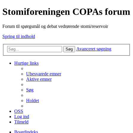
Stomiforeningen COPAs forum
Forum til spørgsmål og debat vedrørende stomi/reservoir
Spring til indhold
Avanceret søgning
Søg
Hurtige links
Ubesvarede emner
Aktive emner
Søg
Holdet
OSS
Log ind
Tilmeld
Boardindeks