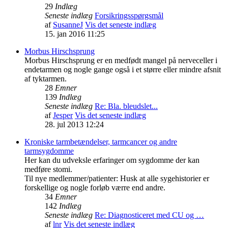
29
Indlæg
Seneste indlæg
Forsikringsspørgsmål
af
SusanneJ
Vis det seneste indlæg
15. jan 2016 11:25
Morbus Hirschsprung
Morbus Hirschsprung er en medfødt mangel på nerveceller i
endetarmen og nogle gange også i et større eller mindre afsnit
af tyktarmen.
28
Emner
139
Indlæg
Seneste indlæg
Re: Bla. bleudslet...
af
Jesper
Vis det seneste indlæg
28. jul 2013 12:24
Kroniske tarmbetændelser, tarmcancer og andre
tarmsygdomme
Her kan du udveksle erfaringer om sygdomme der kan
medføre stomi.
Til nye medlemmer/patienter: Husk at alle sygehistorier er
forskellige og nogle forløb værre end andre.
34
Emner
142
Indlæg
Seneste indlæg
Re: Diagnosticeret med CU og …
af
lnr
Vis det seneste indlæg