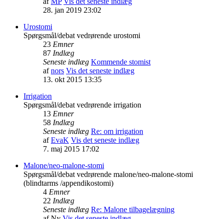
af
MP
Vis det seneste indlæg
28. jan 2019 23:02
Urostomi
Spørgsmål/debat vedrørende urostomi
23
Emner
87
Indlæg
Seneste indlæg
Kommende stomist
af
nors
Vis det seneste indlæg
13. okt 2015 13:35
Irrigation
Spørgsmål/debat vedrørende irrigation
13
Emner
58
Indlæg
Seneste indlæg
Re: om irrigation
af
EvaK
Vis det seneste indlæg
7. maj 2015 17:02
Malone/neo-malone-stomi
Spørgsmål/debat vedrørende malone/neo-malone-stomi
(blindtarms /appendikostomi)
4
Emner
22
Indlæg
Seneste indlæg
Re: Malone tilbagelægning
af
Ny
Vis det seneste indlæg