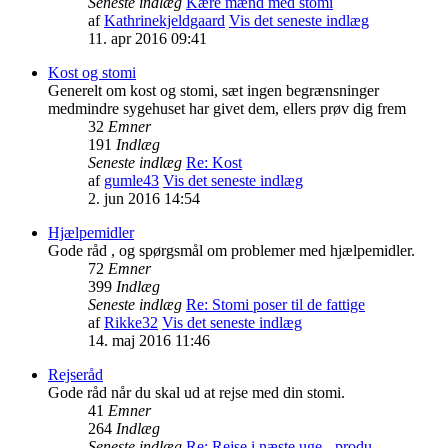
Seneste indlæg
Kære mænd med stomi
af
Kathrinekjeldgaard
Vis det seneste indlæg
11. apr 2016 09:41
Kost og stomi
Generelt om kost og stomi, sæt ingen begrænsninger
medmindre sygehuset har givet dem, ellers prøv dig frem
32
Emner
191
Indlæg
Seneste indlæg
Re: Kost
af
gumle43
Vis det seneste indlæg
2. jun 2016 14:54
Hjælpemidler
Gode råd , og spørgsmål om problemer med hjælpemidler.
72
Emner
399
Indlæg
Seneste indlæg
Re: Stomi poser til de fattige
af
Rikke32
Vis det seneste indlæg
14. maj 2016 11:46
Rejseråd
Gode råd når du skal ud at rejse med din stomi.
41
Emner
264
Indlæg
Seneste indlæg
Re: Rejse i næste uge - produ…