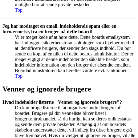
mulighed for at sende private beskeder.
Top
Jeg har modtaget en email, indeholdende spam eller en
fornærmelse, fra en bruger på dette board!
Vi er meget kede af at høre dette. Dette boards emailsystem
har indbygget sikkerhedsforanstaltninger, som hjælper med til
at identificere brugere, der sender den slags indhold. Du bør
sende en kopi af emailen til dette boards administrator. Der er
meget vigtigt at denne indeholder den såkaldte header, som
indeholder information om den bruger der afsendte emailen.
Boardadministratoren kan herefter vurdere evt. sanktioner.
Top
Venner og ignorede brugere
Hvad indeholder listerne "Venner og ignorede brugere"?
Du kan bruge listerne til at organisere andre brugere af
boardet. Brugere på din venneliste bliver listet i
brugerkontrolpanelet, så du hurtigt kan se deres onlinestatus
og sende dem private beskeder. Afhængig af om boardets
skabelon understøtter dette, vil indlæg fra disse brugere også
blive fremhævet. Hvis du vælger at ignorere en bruger, vil alle