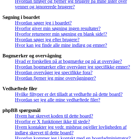
Hvordan tilføjer og fjerner jeg brugere på mine lister over
venner og ignorerede brugere?
Søgning i boardet
Hvordan søger jeg i boardet?
Hvorfor giver min søgning ingen resultater?
Hvorfor returnerer min søgning en blank side!?
Hvordan søger jeg efter brugere?
Hvor kan jeg finde alle mine indlæg og emner?
Bogmærker og overvågning
Hvad er forskellen på at bogmærke og på at overvåge?
Hvordan bogmærker eller overvåger jeg specifikke emner?
Hvordan overvåger jeg specifikke fora?
Hvordan fjerner jeg mine overvågninger?
Vedhæftede filer
Hvilke filtyper er det tilladt at vedhæfte på dette board?
Hvordan ser jeg alle mine vedhæftede filer?
phpBB spørgsmål
Hvem har skrevet koden til dette board?
Hvorfor er X funktioner ikke til stede?
Hvem kontakter jeg vedr. misbrug og/eller lovligheden af
indlæg skrevet til dette board?
Hvordan kommer jeg i kontakt med en boardadministrator?