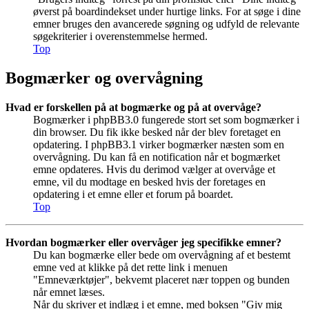
øverst på boardindekset under hurtige links. For at søge i dine
emner bruges den avancerede søgning og udfyld de relevante
søgekriterier i overenstemmelse hermed.
Top
Bogmærker og overvågning
Hvad er forskellen på at bogmærke og på at overvåge?
Bogmærker i phpBB3.0 fungerede stort set som bogmærker i
din browser. Du fik ikke besked når der blev foretaget en
opdatering. I phpBB3.1 virker bogmærker næsten som en
overvågning. Du kan få en notification når et bogmærket
emne opdateres. Hvis du derimod vælger at overvåge et
emne, vil du modtage en besked hvis der foretages en
opdatering i et emne eller et forum på boardet.
Top
Hvordan bogmærker eller overvåger jeg specifikke emner?
Du kan bogmærke eller bede om overvågning af et bestemt
emne ved at klikke på det rette link i menuen
"Emneværktøjer", bekvemt placeret nær toppen og bunden
når emnet læses.
Når du skriver et indlæg i et emne, med boksen "Giv mig