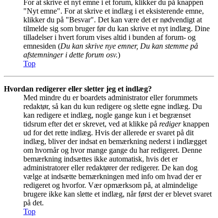
For at skrive et nyt emne i et forum, klikker du på knappen
"Nyt emne". For at skrive et indlæg i et eksisterende emne,
klikker du på "Besvar". Det kan være det er nødvendigt at
tilmelde sig som bruger før du kan skrive et nyt indlæg. Dine
tilladelser i hvert forum vises altid i bunden af forum- og
emnesiden (
Du kan skrive nye emner, Du kan stemme på
afstemninger i dette forum osv.
)
Top
Hvordan redigerer eller sletter jeg et indlæg?
Med mindre du er boardets administrator eller forummets
redaktør, så kan du kun redigere og slette egne indlæg. Du
kan redigere et indlæg, nogle gange kun i et begrænset
tidsrum efter det er skrevet, ved at klikke på
rediger
knappen
ud for det rette indlæg. Hvis der allerede er svaret på dit
indlæg, bliver der indsat en bemærkning nederst i indlægget
om hvornår og hvor mange gange du har redigeret. Denne
bemærkning indsættes ikke automatisk, hvis det er
administratorer eller redaktører der redigerer. De kan dog
vælge at indsætte bemærkningen med info om hvad der er
redigeret og hvorfor. Vær opmærksom på, at almindelige
brugere ikke kan slette et indlæg, når først der er blevet svaret
på det.
Top