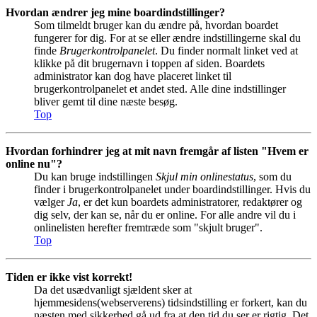
Hvordan ændrer jeg mine boardindstillinger?
Som tilmeldt bruger kan du ændre på, hvordan boardet
fungerer for dig. For at se eller ændre indstillingerne skal du
finde
Brugerkontrolpanelet
. Du finder normalt linket ved at
klikke på dit brugernavn i toppen af siden. Boardets
administrator kan dog have placeret linket til
brugerkontrolpanelet et andet sted. Alle dine indstillinger
bliver gemt til dine næste besøg.
Top
Hvordan forhindrer jeg at mit navn fremgår af listen "Hvem er
online nu"?
Du kan bruge indstillingen
Skjul min onlinestatus
, som du
finder i brugerkontrolpanelet under boardindstillinger. Hvis du
vælger
Ja
, er det kun boardets administratorer, redaktører og
dig selv, der kan se, når du er online. For alle andre vil du i
onlinelisten herefter fremtræde som "skjult bruger".
Top
Tiden er ikke vist korrekt!
Da det usædvanligt sjældent sker at
hjemmesidens(webserverens) tidsindstilling er forkert, kan du
næsten med sikkerhed gå ud fra at den tid du ser er rigtig. Det