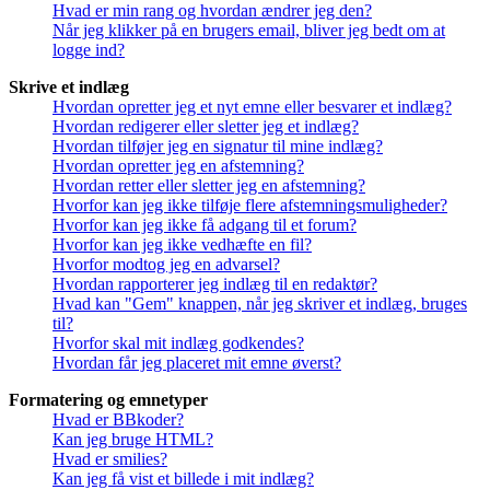
Hvad er min rang og hvordan ændrer jeg den?
Når jeg klikker på en brugers email, bliver jeg bedt om at
logge ind?
Skrive et indlæg
Hvordan opretter jeg et nyt emne eller besvarer et indlæg?
Hvordan redigerer eller sletter jeg et indlæg?
Hvordan tilføjer jeg en signatur til mine indlæg?
Hvordan opretter jeg en afstemning?
Hvordan retter eller sletter jeg en afstemning?
Hvorfor kan jeg ikke tilføje flere afstemningsmuligheder?
Hvorfor kan jeg ikke få adgang til et forum?
Hvorfor kan jeg ikke vedhæfte en fil?
Hvorfor modtog jeg en advarsel?
Hvordan rapporterer jeg indlæg til en redaktør?
Hvad kan "Gem" knappen, når jeg skriver et indlæg, bruges
til?
Hvorfor skal mit indlæg godkendes?
Hvordan får jeg placeret mit emne øverst?
Formatering og emnetyper
Hvad er BBkoder?
Kan jeg bruge HTML?
Hvad er smilies?
Kan jeg få vist et billede i mit indlæg?