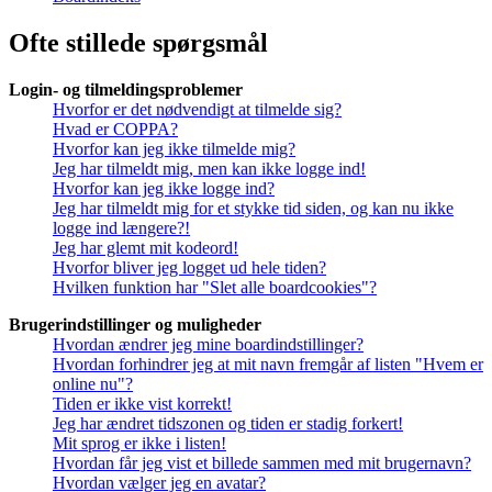
Ofte stillede spørgsmål
Login- og tilmeldingsproblemer
Hvorfor er det nødvendigt at tilmelde sig?
Hvad er COPPA?
Hvorfor kan jeg ikke tilmelde mig?
Jeg har tilmeldt mig, men kan ikke logge ind!
Hvorfor kan jeg ikke logge ind?
Jeg har tilmeldt mig for et stykke tid siden, og kan nu ikke
logge ind længere?!
Jeg har glemt mit kodeord!
Hvorfor bliver jeg logget ud hele tiden?
Hvilken funktion har "Slet alle boardcookies"?
Brugerindstillinger og muligheder
Hvordan ændrer jeg mine boardindstillinger?
Hvordan forhindrer jeg at mit navn fremgår af listen "Hvem er
online nu"?
Tiden er ikke vist korrekt!
Jeg har ændret tidszonen og tiden er stadig forkert!
Mit sprog er ikke i listen!
Hvordan får jeg vist et billede sammen med mit brugernavn?
Hvordan vælger jeg en avatar?