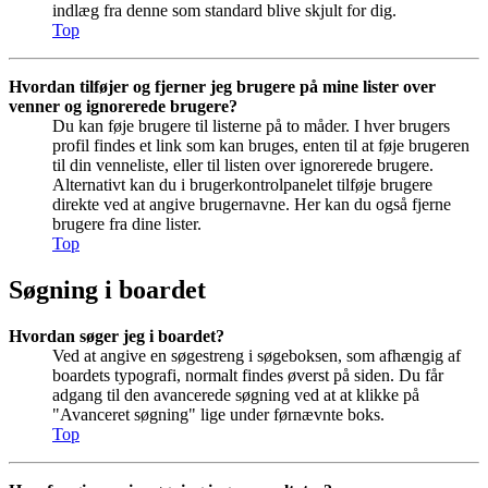
indlæg fra denne som standard blive skjult for dig.
Top
Hvordan tilføjer og fjerner jeg brugere på mine lister over
venner og ignorerede brugere?
Du kan føje brugere til listerne på to måder. I hver brugers
profil findes et link som kan bruges, enten til at føje brugeren
til din venneliste, eller til listen over ignorerede brugere.
Alternativt kan du i brugerkontrolpanelet tilføje brugere
direkte ved at angive brugernavne. Her kan du også fjerne
brugere fra dine lister.
Top
Søgning i boardet
Hvordan søger jeg i boardet?
Ved at angive en søgestreng i søgeboksen, som afhængig af
boardets typografi, normalt findes øverst på siden. Du får
adgang til den avancerede søgning ved at at klikke på
"Avanceret søgning" lige under førnævnte boks.
Top