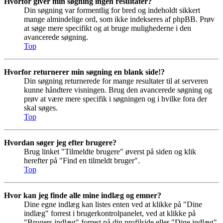
Hvorfor giver min søgning ingen resultater?
Din søgning var formentlig for bred og indeholdt sikkert
mange almindelige ord, som ikke indekseres af phpBB. Prøv
at søge mere specifikt og at bruge mulighederne i den
avancerede søgning.
Top
Hvorfor returnerer min søgning en blank side!?
Din søgning returnerede for mange resultater til at serveren
kunne håndtere visningen. Brug den avancerede søgning og
prøv at være mere specifik i søgningen og i hvilke fora der
skal søges.
Top
Hvordan søger jeg efter brugere?
Brug linket "Tilmeldte brugere" øverst på siden og klik
herefter på "Find en tilmeldt bruger".
Top
Hvor kan jeg finde alle mine indlæg og emner?
Dine egne indlæg kan listes enten ved at klikke på "Dine
indlæg" forrest i brugerkontrolpanelet, ved at klikke på
"Brugers indlæg" forrest på din profilside eller "Dine indlæg"