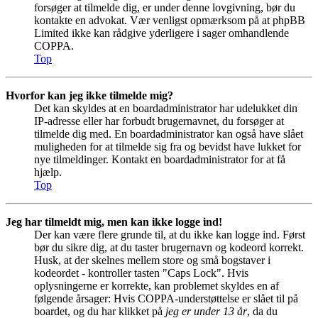
forsøger at tilmelde dig, er under denne lovgivning, bør du
kontakte en advokat. Vær venligst opmærksom på at phpBB
Limited ikke kan rådgive yderligere i sager omhandlende
COPPA.
Top
Hvorfor kan jeg ikke tilmelde mig?
Det kan skyldes at en boardadministrator har udelukket din
IP-adresse eller har forbudt brugernavnet, du forsøger at
tilmelde dig med. En boardadministrator kan også have slået
muligheden for at tilmelde sig fra og bevidst have lukket for
nye tilmeldinger. Kontakt en boardadministrator for at få
hjælp.
Top
Jeg har tilmeldt mig, men kan ikke logge ind!
Der kan være flere grunde til, at du ikke kan logge ind. Først
bør du sikre dig, at du taster brugernavn og kodeord korrekt.
Husk, at der skelnes mellem store og små bogstaver i
kodeordet - kontroller tasten "Caps Lock". Hvis
oplysningerne er korrekte, kan problemet skyldes en af
følgende årsager: Hvis COPPA-understøttelse er slået til på
boardet, og du har klikket på
jeg er under 13 år
, da du