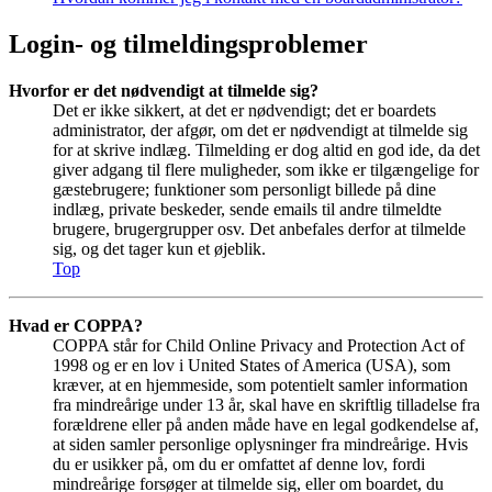
Login- og tilmeldingsproblemer
Hvorfor er det nødvendigt at tilmelde sig?
Det er ikke sikkert, at det er nødvendigt; det er boardets
administrator, der afgør, om det er nødvendigt at tilmelde sig
for at skrive indlæg. Tilmelding er dog altid en god ide, da det
giver adgang til flere muligheder, som ikke er tilgængelige for
gæstebrugere; funktioner som personligt billede på dine
indlæg, private beskeder, sende emails til andre tilmeldte
brugere, brugergrupper osv. Det anbefales derfor at tilmelde
sig, og det tager kun et øjeblik.
Top
Hvad er COPPA?
COPPA står for Child Online Privacy and Protection Act of
1998 og er en lov i United States of America (USA), som
kræver, at en hjemmeside, som potentielt samler information
fra mindreårige under 13 år, skal have en skriftlig tilladelse fra
forældrene eller på anden måde have en legal godkendelse af,
at siden samler personlige oplysninger fra mindreårige. Hvis
du er usikker på, om du er omfattet af denne lov, fordi
mindreårige forsøger at tilmelde sig, eller om boardet, du