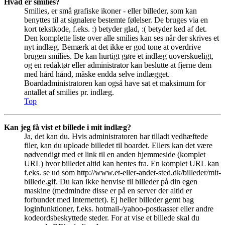
Hvad er smilies?
Smilies, er små grafiske ikoner - eller billeder, som kan
benyttes til at signalere bestemte følelser. De bruges via en
kort tekstkode, f.eks. :) betyder glad, :( betyder ked af det.
Den komplette liste over alle smilies kan ses når der skrives et
nyt indlæg. Bemærk at det ikke er god tone at overdrive
brugen smilies. De kan hurtigt gøre et indlæg uoverskueligt,
og en redaktør eller administrator kan beslutte at fjerne dem
med hård hånd, måske endda selve indlægget.
Boardadministratoren kan også have sat et maksimum for
antallet af smilies pr. indlæg.
Top
Kan jeg få vist et billede i mit indlæg?
Ja, det kan du. Hvis administratoren har tilladt vedhæftede
filer, kan du uploade billedet til boardet. Ellers kan det være
nødvendigt med et link til en anden hjemmeside (komplet
URL) hvor billedet altid kan hentes fra. En komplet URL kan
f.eks. se ud som http://www.et-eller-andet-sted.dk/billeder/mit-
billede.gif. Du kan ikke henvise til billeder på din egen
maskine (medmindre disse er på en server der altid er
forbundet med Internettet). Ej heller billeder gemt bag
loginfunktioner, f.eks. hotmail-/yahoo-postkasser eller andre
kodeordsbeskyttede steder. For at vise et billede skal du