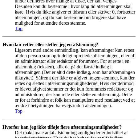
under defineres hvor mange af disse, der kan vælges.
Desuden kan du bestemme i hvor lang tid afstemningen skal
køre. Hvis du ikke angiver et tidsrum eller skriver 0, fortsætter
afstemningen, og du kan bestemme om brugere skal have
mulighed for at ændre deres stemme.
Top
Hvordan retter eller sletter jeg en afstemning?
Ligesom med andre emneindlæg, kan afstemninger kun rettes
af den person som oprindeligt oprettede afstemningen, eller af
en administrator eller redaktør af forummet. For at rette i en
afstemning (teksten), klik da på det første indlæg i
afstemningen (Det er altid dette indlæg, som har afstemningen
tilknyttet). Såfremt der ikke er afgivet nogen stemmer, kan der
rettes og slettes i afstemningsmulighederne. Hvis der derimod
er blevet afgivet stemmer er det kun forummets redaktører og
administratorer, der kan rette eller slette en afstemning. Dette
er for at forhindre at folk kan manipulere med resultatet ved at
ændre i betydningen halvvejs inde i afstemningen.
Top
Hvorfor kan jeg ikke tilføje flere afstemningsmuligheder?
Det maksimale antal afstemningsmuligheder er indstillet af