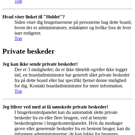
Top
Hvad viser linket til "Holdet"?
Siden viser dig brugernavnene på personerne bag dette board,
hvem der er administratorer, redaktører og hvilke fora de hver
især redigerer.
Top
Private beskeder
Jeg kan ikke sende private beskeder!
Der er 3 muligheder; du er ikke tilmeldt og/eller ikke logget
ind, en boardadministrator har generelt slået private beskeder
fra på dette board eller har specifikt fjernet denne mulighed
for dig. Kontakt boardadministrator for mere information.
Top
Jeg bliver ved med at få uønskede private beskeder!
I brugerkontrolpanelet kan du automatisk slette private
beskeder fra en eller flere brugere, ved at benytte
beskedreglerne i brugerkontrolpanelet. Hvis du modtager
grove eller generende beskeder fra en bestemt bruger, kan du
informere administratorerne; de kan lukke for brugeres