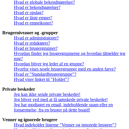
Hvad er globale bekendtgørelser?
Hvad er bekendtgørelser?
Hvad er opslag?
Hvad er låste emner?
Hvad er emneikoner?
Brugerniveauer og -grupper
Hvad er administratorer?
Hvad er redaktører?
Hvad er brugergrupper?
Hvordan finder jeg brugergrupperne og hvordan tilmelder jeg
mig?
Hvordan bliver jeg leder af en gruppe?
Hvorfor vises nogle brugergrupper med en anden farve?
Hvad er "Standardbrugergruppe"?
Hvad viser linket til "Holdet"?
Private beskeder
Jeg kan ikke sende private beskeder!
Jeg bliver ved med at få uønskede private beskeder!
Jeg har modtaget en email, indeholdende spam eller en
fornærmelse, fra en bruger på dette board!
Venner og ignorede brugere
Hvad indeholder listerne "Venner og ignorede brugere"?