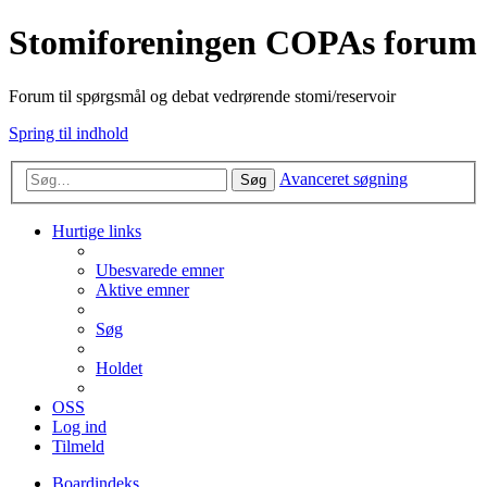
Stomiforeningen COPAs forum
Forum til spørgsmål og debat vedrørende stomi/reservoir
Spring til indhold
Avanceret søgning
Søg
Hurtige links
Ubesvarede emner
Aktive emner
Søg
Holdet
OSS
Log ind
Tilmeld
Boardindeks