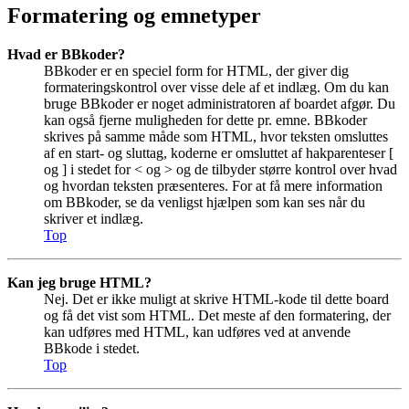
Formatering og emnetyper
Hvad er BBkoder?
BBkoder er en speciel form for HTML, der giver dig
formateringskontrol over visse dele af et indlæg. Om du kan
bruge BBkoder er noget administratoren af boardet afgør. Du
kan også fjerne muligheden for dette pr. emne. BBkoder
skrives på samme måde som HTML, hvor teksten omsluttes
af en start- og sluttag, koderne er omsluttet af hakparenteser [
og ] i stedet for < og > og de tilbyder større kontrol over hvad
og hvordan teksten præsenteres. For at få mere information
om BBkoder, se da venligst hjælpen som kan ses når du
skriver et indlæg.
Top
Kan jeg bruge HTML?
Nej. Det er ikke muligt at skrive HTML-kode til dette board
og få det vist som HTML. Det meste af den formatering, der
kan udføres med HTML, kan udføres ved at anvende
BBkode i stedet.
Top