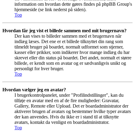
information om hvordan dette gøres findes på phpBB Group's
hjemmeside (se link nederst på siden).
Top
Hvordan får jeg vist et billede sammen med mit brugernavn?
Der kan vises to billeder sammen med et brugernavn når
indlæg læses. Det ene er et billede tilknyttet din rang som
tilmeldt bruger på boardet, normalt udformet som stjerner,
kasser eller prikker, som indikerer hvor mange indlæg du har
skrevet eller din status på boardet. Det andet, normalt et større
billede, er kendt som en avatar og er sædvanligvis unikt og
personligt for hver bruger.
Top
Hvordan vælger jeg en avatar?
I brugerkontrolpanelet, under "Profilindstillinger", kan du
tilføje en avatar med en af de fire muligheder: Gravatar,
Gallery, Remote eller Upload. Det er boardadministrator der
aktiverer brugen af avatars og bestemmer hvilke typer avatars
der kan anvendes. Hvis du ikke er i stand til at tilknytte
avatars, kontakt da venligst en boardadministrator.
Top