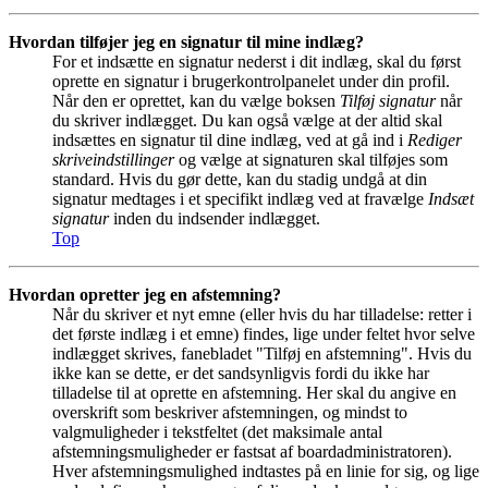
Hvordan tilføjer jeg en signatur til mine indlæg?
For et indsætte en signatur nederst i dit indlæg, skal du først
oprette en signatur i brugerkontrolpanelet under din profil.
Når den er oprettet, kan du vælge boksen
Tilføj signatur
når
du skriver indlægget. Du kan også vælge at der altid skal
indsættes en signatur til dine indlæg, ved at gå ind i
Rediger
skriveindstillinger
og vælge at signaturen skal tilføjes som
standard. Hvis du gør dette, kan du stadig undgå at din
signatur medtages i et specifikt indlæg ved at fravælge
Indsæt
signatur
inden du indsender indlægget.
Top
Hvordan opretter jeg en afstemning?
Når du skriver et nyt emne (eller hvis du har tilladelse: retter i
det første indlæg i et emne) findes, lige under feltet hvor selve
indlægget skrives, fanebladet "Tilføj en afstemning". Hvis du
ikke kan se dette, er det sandsynligvis fordi du ikke har
tilladelse til at oprette en afstemning. Her skal du angive en
overskrift som beskriver afstemningen, og mindst to
valgmuligheder i tekstfeltet (det maksimale antal
afstemningsmuligheder er fastsat af boardadministratoren).
Hver afstemningsmulighed indtastes på en linie for sig, og lige