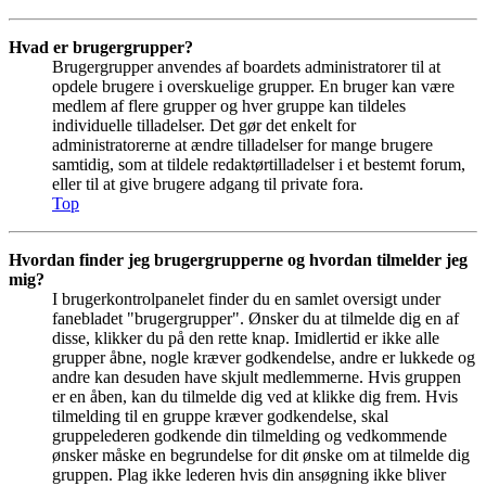
Hvad er brugergrupper?
Brugergrupper anvendes af boardets administratorer til at
opdele brugere i overskuelige grupper. En bruger kan være
medlem af flere grupper og hver gruppe kan tildeles
individuelle tilladelser. Det gør det enkelt for
administratorerne at ændre tilladelser for mange brugere
samtidig, som at tildele redaktørtilladelser i et bestemt forum,
eller til at give brugere adgang til private fora.
Top
Hvordan finder jeg brugergrupperne og hvordan tilmelder jeg
mig?
I brugerkontrolpanelet finder du en samlet oversigt under
fanebladet "brugergrupper". Ønsker du at tilmelde dig en af
disse, klikker du på den rette knap. Imidlertid er ikke alle
grupper åbne, nogle kræver godkendelse, andre er lukkede og
andre kan desuden have skjult medlemmerne. Hvis gruppen
er en åben, kan du tilmelde dig ved at klikke dig frem. Hvis
tilmelding til en gruppe kræver godkendelse, skal
gruppelederen godkende din tilmelding og vedkommende
ønsker måske en begrundelse for dit ønske om at tilmelde dig
gruppen. Plag ikke lederen hvis din ansøgning ikke bliver