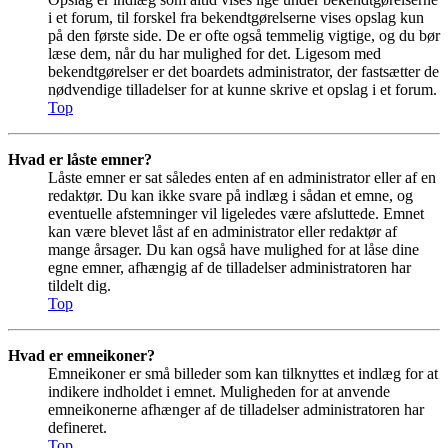
i et forum, til forskel fra bekendtgørelserne vises opslag kun
på den første side. De er ofte også temmelig vigtige, og du bør
læse dem, når du har mulighed for det. Ligesom med
bekendtgørelser er det boardets administrator, der fastsætter de
nødvendige tilladelser for at kunne skrive et opslag i et forum.
Top
Hvad er låste emner?
Låste emner er sat således enten af en administrator eller af en
redaktør. Du kan ikke svare på indlæg i sådan et emne, og
eventuelle afstemninger vil ligeledes være afsluttede. Emnet
kan være blevet låst af en administrator eller redaktør af
mange årsager. Du kan også have mulighed for at låse dine
egne emner, afhængig af de tilladelser administratoren har
tildelt dig.
Top
Hvad er emneikoner?
Emneikoner er små billeder som kan tilknyttes et indlæg for at
indikere indholdet i emnet. Muligheden for at anvende
emneikonerne afhænger af de tilladelser administratoren har
defineret.
Top