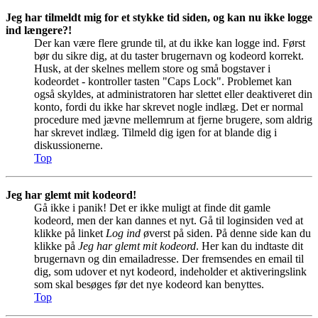
Jeg har tilmeldt mig for et stykke tid siden, og kan nu ikke logge
ind længere?!
Der kan være flere grunde til, at du ikke kan logge ind. Først
bør du sikre dig, at du taster brugernavn og kodeord korrekt.
Husk, at der skelnes mellem store og små bogstaver i
kodeordet - kontroller tasten "Caps Lock". Problemet kan
også skyldes, at administratoren har slettet eller deaktiveret din
konto, fordi du ikke har skrevet nogle indlæg. Det er normal
procedure med jævne mellemrum at fjerne brugere, som aldrig
har skrevet indlæg. Tilmeld dig igen for at blande dig i
diskussionerne.
Top
Jeg har glemt mit kodeord!
Gå ikke i panik! Det er ikke muligt at finde dit gamle
kodeord, men der kan dannes et nyt. Gå til loginsiden ved at
klikke på linket
Log ind
øverst på siden. På denne side kan du
klikke på
Jeg har glemt mit kodeord
. Her kan du indtaste dit
brugernavn og din emailadresse. Der fremsendes en email til
dig, som udover et nyt kodeord, indeholder et aktiveringslink
som skal besøges før det nye kodeord kan benyttes.
Top