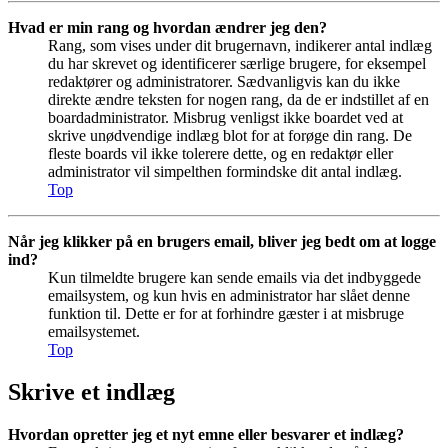
Hvad er min rang og hvordan ændrer jeg den?
Rang, som vises under dit brugernavn, indikerer antal indlæg
du har skrevet og identificerer særlige brugere, for eksempel
redaktører og administratorer. Sædvanligvis kan du ikke
direkte ændre teksten for nogen rang, da de er indstillet af en
boardadministrator. Misbrug venligst ikke boardet ved at
skrive unødvendige indlæg blot for at forøge din rang. De
fleste boards vil ikke tolerere dette, og en redaktør eller
administrator vil simpelthen formindske dit antal indlæg.
Top
Når jeg klikker på en brugers email, bliver jeg bedt om at logge
ind?
Kun tilmeldte brugere kan sende emails via det indbyggede
emailsystem, og kun hvis en administrator har slået denne
funktion til. Dette er for at forhindre gæster i at misbruge
emailsystemet.
Top
Skrive et indlæg
Hvordan opretter jeg et nyt emne eller besvarer et indlæg?