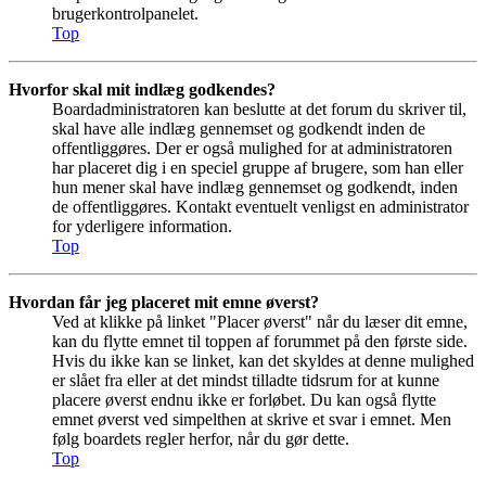
brugerkontrolpanelet.
Top
Hvorfor skal mit indlæg godkendes?
Boardadministratoren kan beslutte at det forum du skriver til,
skal have alle indlæg gennemset og godkendt inden de
offentliggøres. Der er også mulighed for at administratoren
har placeret dig i en speciel gruppe af brugere, som han eller
hun mener skal have indlæg gennemset og godkendt, inden
de offentliggøres. Kontakt eventuelt venligst en administrator
for yderligere information.
Top
Hvordan får jeg placeret mit emne øverst?
Ved at klikke på linket "Placer øverst" når du læser dit emne,
kan du flytte emnet til toppen af forummet på den første side.
Hvis du ikke kan se linket, kan det skyldes at denne mulighed
er slået fra eller at det mindst tilladte tidsrum for at kunne
placere øverst endnu ikke er forløbet. Du kan også flytte
emnet øverst ved simpelthen at skrive et svar i emnet. Men
følg boardets regler herfor, når du gør dette.
Top