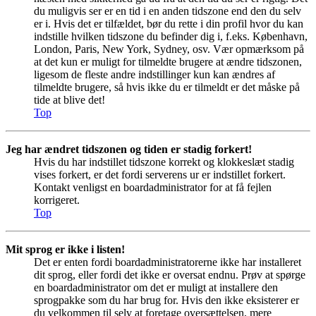
du muligvis ser er en tid i en anden tidszone end den du selv
er i. Hvis det er tilfældet, bør du rette i din profil hvor du kan
indstille hvilken tidszone du befinder dig i, f.eks. København,
London, Paris, New York, Sydney, osv. Vær opmærksom på
at det kun er muligt for tilmeldte brugere at ændre tidszonen,
ligesom de fleste andre indstillinger kun kan ændres af
tilmeldte brugere, så hvis ikke du er tilmeldt er det måske på
tide at blive det!
Top
Jeg har ændret tidszonen og tiden er stadig forkert!
Hvis du har indstillet tidszone korrekt og klokkeslæt stadig
vises forkert, er det fordi serverens ur er indstillet forkert.
Kontakt venligst en boardadministrator for at få fejlen
korrigeret.
Top
Mit sprog er ikke i listen!
Det er enten fordi boardadministratorerne ikke har installeret
dit sprog, eller fordi det ikke er oversat endnu. Prøv at spørge
en boardadministrator om det er muligt at installere den
sprogpakke som du har brug for. Hvis den ikke eksisterer er
du velkommen til selv at foretage oversættelsen, mere