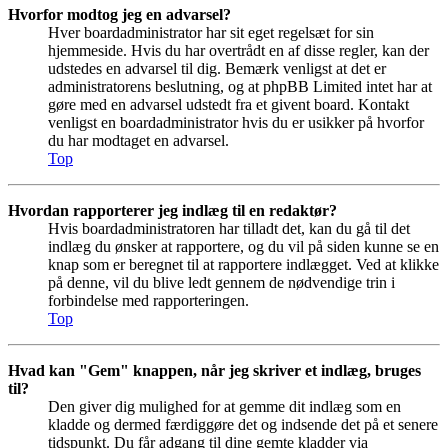
Hvorfor modtog jeg en advarsel?
Hver boardadministrator har sit eget regelsæt for sin
hjemmeside. Hvis du har overtrådt en af disse regler, kan der
udstedes en advarsel til dig. Bemærk venligst at det er
administratorens beslutning, og at phpBB Limited intet har at
gøre med en advarsel udstedt fra et givent board. Kontakt
venligst en boardadministrator hvis du er usikker på hvorfor
du har modtaget en advarsel.
Top
Hvordan rapporterer jeg indlæg til en redaktør?
Hvis boardadministratoren har tilladt det, kan du gå til det
indlæg du ønsker at rapportere, og du vil på siden kunne se en
knap som er beregnet til at rapportere indlægget. Ved at klikke
på denne, vil du blive ledt gennem de nødvendige trin i
forbindelse med rapporteringen.
Top
Hvad kan "Gem" knappen, når jeg skriver et indlæg, bruges
til?
Den giver dig mulighed for at gemme dit indlæg som en
kladde og dermed færdiggøre det og indsende det på et senere
tidspunkt. Du får adgang til dine gemte kladder via