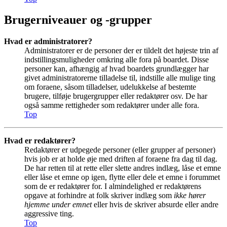
Brugerniveauer og -grupper
Hvad er administratorer?
Administratorer er de personer der er tildelt det højeste trin af
indstillingsmuligheder omkring alle fora på boardet. Disse
personer kan, afhængig af hvad boardets grundlægger har
givet administratorerne tilladelse til, indstille alle mulige ting
om foraene, såsom tilladelser, udelukkelse af bestemte
brugere, tilføje brugergrupper eller redaktører osv. De har
også samme rettigheder som redaktører under alle fora.
Top
Hvad er redaktører?
Redaktører er udpegede personer (eller grupper af personer)
hvis job er at holde øje med driften af foraene fra dag til dag.
De har retten til at rette eller slette andres indlæg, låse et emne
eller låse et emne op igen, flytte eller dele et emne i forummet
som de er redaktører for. I almindelighed er redaktørens
opgave at forhindre at folk skriver indlæg som
ikke hører
hjemme under emnet
eller hvis de skriver absurde eller andre
aggressive ting.
Top